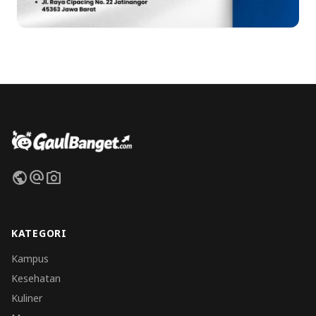
public
alternate_email
photo_camera
KATEGORI
Kampus
Kesehatan
Kuliner