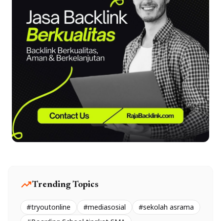
trending_up
Trending Topics
#tryoutonline
#mediasosial
#sekolah asrama