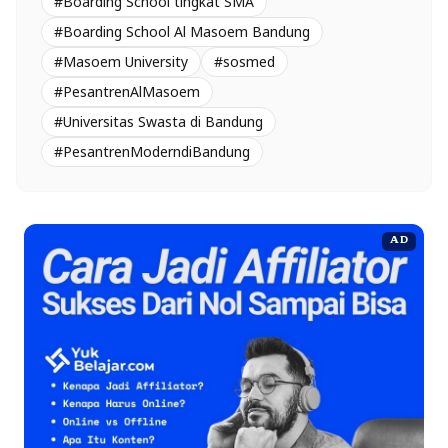
#Boarding School tingkat SMA
#Boarding School Al Masoem Bandung
#Masoem University
#sosmed
#PesantrenAlMasoem
#Universitas Swasta di Bandung
#PesantrenModerndiBandung
AD