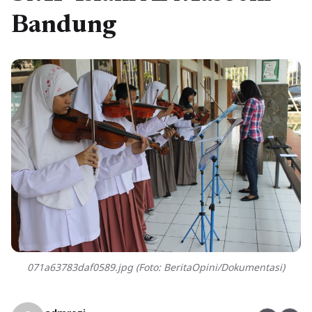
Bandung
071a63783daf0589.jpg (Foto: BeritaOpini/Dokumentasi)