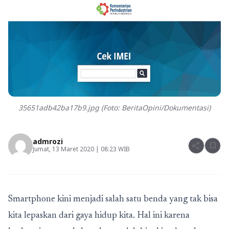
35651adb42ba17b9.jpg (Foto: BeritaOpini/Dokumentasi)
admrozi
share
bookmark
Jumat, 13 Maret 2020 | 08:23 WIB
Smartphone kini menjadi salah satu benda yang tak bisa
kita lepaskan dari gaya hidup kita. Hal ini karena