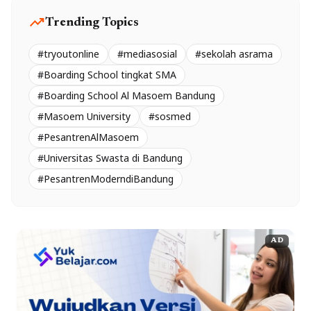
trending_up
Trending Topics
#tryoutonline
#mediasosial
#sekolah asrama
#Boarding School tingkat SMA
#Boarding School Al Masoem Bandung
#Masoem University
#sosmed
#PesantrenAlMasoem
#Universitas Swasta di Bandung
#PesantrenModerndiBandung
AD