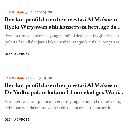
platform seperti tryout.id, peserta dapat memperoleh
pengalaman belajar yang lebih terarah dan sistematis. Latihan soal
PENDIDIKAN
5 bulan yang lalu
schedule
online memberikan kemudahan dalam ...
Baca Selengkapnya
Berikut profil dosen berprestasi Al Ma'soem
Ryzki Wiryawan ahli konservasi heritage dan
penulis sejarah lokal Bandung
Profil seorang akademisi yang memiliki dedikasi tinggi terhadap
pelestarian nilai sejarah lokal menjadi sangat krusial di tengah arus
modernitas yang kian cepat pada tahun 2026 ini. Ryzki Wiryawan,
OLEH: ADMROZI
S.Ip., M.T. merupakan figur intelektual yang memberikan urgensi
pada konservasi pusaka, manfaat akademik melalui riset
mendalam, serta relevansi keilmuan modern dalam menjaga
identitas budaya bangsa. Fokus bahasan ...
Baca Selengkapnya
PENDIDIKAN
5 bulan yang lalu
schedule
Berikut profil dosen berprestasi Al Ma'soem
Dr Yudhy pakar hukum Islam sekaligus Wakil
Rektor bidang manajerial
Profil seorang pimpinan universitas yang memiliki latar belakang
keilmuan mendalam sangat krusial dalam menentukan arah
kebijakan institusi pendidikan tinggi pada tahun 2026 ini. Dr.
OLEH: ADMROZI
Yudhy, Drs., M.Ag. mengemban peran strategis sebagai Wakil
Rektor II yang mengelola administrasi umum, keuangan, serta