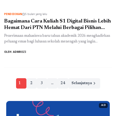
kepegawaian dengan pendekatan profesional. Urgensi topik ini
terletak pada integritas kepemimpinan, manfaat akademik berupa
PENDIDIKAN
5 bulan yang lalu
schedule
tata ...
Baca Selengkapnya
Bagaimana Cara Kuliah S1 Digital Bisnis Lebih
Hemat Dari PTN Melalui Berbagai Pilihan
Skema Pembayaran
Penerimaan mahasiswa baru tahun akademik 2026 menghadirkan
peluang emas bagi lulusan sekolah menengah yang ingin
mendalami teknologi niaga melalui program Digital Bisnis S1
OLEH: ADMROZI
dengan biaya sangat kompetitif. Urgensi topik ini terletak pada
tingginya permintaan tenaga ahli, manfaat akademik berupa
penguasaan ekosistem digital, serta relevansi perkembangan
keilmuan modern yang mampu menjawab tantangan revolusi
industri global saat ...
Baca Selengkapnya
Paginasi
chevron_right
1
2
3
…
24
Selanjutnya
pos
AD