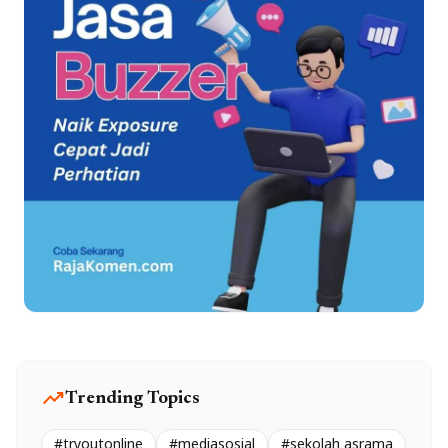
trending_up
Trending Topics
#tryoutonline
#mediasosial
#sekolah asrama