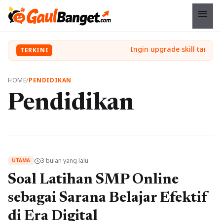
menu
TERKINI
HOME
/
PENDIDIKAN
Pendidikan
3 bulan yang lalu
schedule
UTAMA
Soal Latihan SMP Online
sebagai Sarana Belajar Efektif
di Era Digital