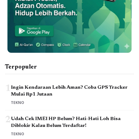
Terpopuler
1
Ingin Kendaraan Lebih Aman? Coba GPS Tracker
Mulai Rp1 Jutaan
TEKNO
2
Udah Cek IMEI HP Belum? Hati-Hati Loh Bisa
Diblokir Kalau Belum Terdaftar!
TEKNO