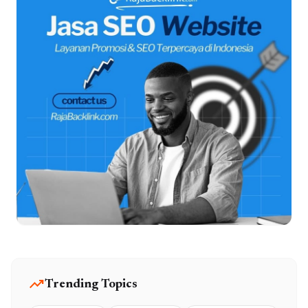
trending_up
Trending Topics