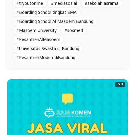
#tryoutonline
#mediasosial
#sekolah asrama
#Boarding School tingkat SMA
#Boarding School Al Masoem Bandung
#Masoem University
#sosmed
#PesantrenAlMasoem
#Universitas Swasta di Bandung
#PesantrenModerndiBandung
AD