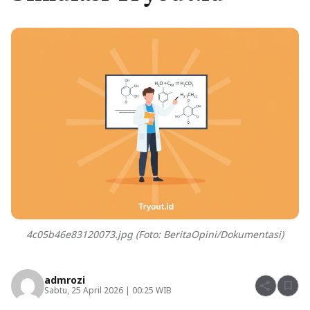
4c05b46e83120073.jpg (Foto: BeritaOpini/Dokumentasi)
admrozi
share
bookmark
Sabtu, 25 April 2026 | 00:25 WIB