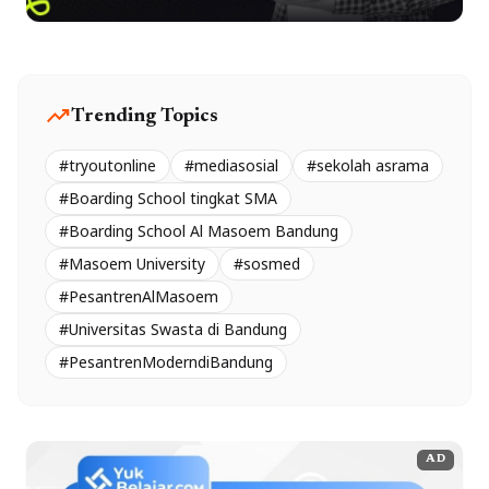
trending_up
Trending Topics
#tryoutonline
#mediasosial
#sekolah asrama
#Boarding School tingkat SMA
#Boarding School Al Masoem Bandung
#Masoem University
#sosmed
#PesantrenAlMasoem
#Universitas Swasta di Bandung
#PesantrenModerndiBandung
AD