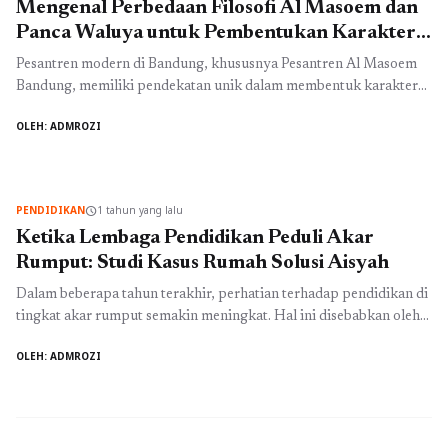
Mengenal Perbedaan Filosofi Al Masoem dan
Panca Waluya untuk Pembentukan Karakter
Siswa
Pesantren modern di Bandung, khususnya Pesantren Al Masoem
Bandung, memiliki pendekatan unik dalam membentuk karakter
siswa. Salah satu aspek yang menjadi perhatian utama adalah
OLEH: ADMROZI
filosofi yang mendasari pendidikan di lembaga ini. Dua filosofi
yang sering dikaitkan dengan pengembangan karakter siswa
adalah filosofi Al Masoem dan Panca Waluya. Kedua konsep ini
memiliki perbedaan signifikan yang dapat ...
Baca Selengkapnya
PENDIDIKAN
1 tahun yang lalu
schedule
Ketika Lembaga Pendidikan Peduli Akar
Rumput: Studi Kasus Rumah Solusi Aisyah
Dalam beberapa tahun terakhir, perhatian terhadap pendidikan di
tingkat akar rumput semakin meningkat. Hal ini disebabkan oleh
kebutuhan masyarakat akan akses pendidikan yang lebih baik
OLEH: ADMROZI
serta dorongan untuk menyediakan solusi yang relevan bagi
tantangan sosial yang ada. Salah satu contoh nyata dari inisiatif ini
adalah Rumah Solusi Aisyah, sebuah lembaga pendidikan yang
berkomitmen untuk membantu ...
Baca Selengkapnya