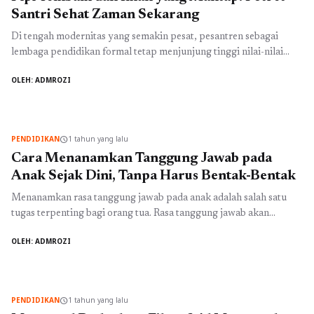
Santri Sehat Zaman Sekarang
Di tengah modernitas yang semakin pesat, pesantren sebagai
lembaga pendidikan formal tetap menjunjung tinggi nilai-nilai
agama dan moral. Salah satu contoh berdirinya pesantren modern
OLEH: ADMROZI
adalah Pesantren Al Masoem di Bandung. Pesantren ini bukan
hanya dikenal sebagai tempat belajar agama, tetapi juga
mengintegrasikan kurikulum umum yang memadai, sehingga
melahirkan generasi santri yang sehat, cerdas, dan beriman. ...
PENDIDIKAN
1 tahun yang lalu
schedule
Baca Selengkapnya
Cara Menanamkan Tanggung Jawab pada
Anak Sejak Dini, Tanpa Harus Bentak-Bentak
Menanamkan rasa tanggung jawab pada anak adalah salah satu
tugas terpenting bagi orang tua. Rasa tanggung jawab akan
membentuk karakter dan perilaku anak di masa depan. Namun,
OLEH: ADMROZI
banyak orang tua yang mengalami kesulitan dalam melakukan hal
ini dan terkadang terjebak dalam cara-cara yang kurang efektif,
seperti membentak atau memarahi anak. Berikut adalah beberapa
cara yang ...
Baca Selengkapnya
PENDIDIKAN
1 tahun yang lalu
schedule