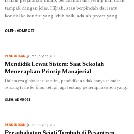
Dalam perjalanan hidup, perubahan diri sering kali tidak
tampak dengan jelas. Hijrah, atau berpindah dari satu
kondisi ke kondisi yang lebih baik, adalah proses yang
rumit dan mendalam. Bagi banyak orang, hijrah dimulai di
OLEH: ADMROZI
tempat-tempat yang memberikan pendidikan spiritual dan
akademis yang baik, seperti pesantren modern di Bandung.
Di tempat ini, seseorang tidak hanya belajar ...
Baca
Selengkapnya
PENDIDIKAN
1 tahun yang lalu
schedule
Mendidik Lewat Sistem: Saat Sekolah
Menerapkan Prinsip Manajerial
Dalam era globalisasi saat ini, pendidikan tidak hanya sekadar
tentang transfer ilmu, tetapi juga tentang penerapan sistem yang
efektif dalam mengelola institusi pendidikan. Salah satu contoh
OLEH: ADMROZI
yang menonjol dalam penerapan sistem ini adalah pesantren
modern di Bandung. Dengan mengadopsi prinsip manajerial yang
baik, pesantren dan boarding school di Bandung mampu
menciptakan lingkungan pendidikan yang lebih ...
Baca
PENDIDIKAN
1 tahun yang lalu
schedule
Selengkapnya
Persahabatan Sejati Tumbuh di Pesantren