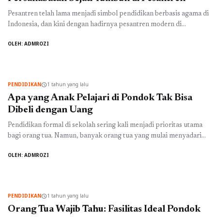
Pesantren telah lama menjadi simbol pendidikan berbasis agama di
Indonesia, dan kini dengan hadirnya pesantren modern di
Bandung, peranannya semakin strategis dalam membentuk
OLEH: ADMROZI
karakter generasi muda. Pesantren Al Masoem Bandung, sebagai
salah satu contoh pesantren modern yang berkualitas, tidak hanya
fokus pada pengajaran agama, tetapi juga mengembangkan
kurikulum akademik yang bermanfaat bagi kehidupan sehari-hari
PENDIDIKAN
1 tahun yang lalu
schedule
siswa. ...
Baca Selengkapnya
Apa yang Anak Pelajari di Pondok Tak Bisa
Dibeli dengan Uang
Pendidikan formal di sekolah sering kali menjadi prioritas utama
bagi orang tua. Namun, banyak orang tua yang mulai menyadari
pentingnya pendidikan karakter dan pengembangan spiritual
OLEH: ADMROZI
yang sering kali tidak bisa didapatkan di sekolah umum. Di sinilah
peran pesantren modern di Bandung, seperti Pesantren Al
Masoem Bandung, menjadi sangat relevan. Boarding School di
Bandung ini menawarkan ...
Baca Selengkapnya
PENDIDIKAN
1 tahun yang lalu
schedule
Orang Tua Wajib Tahu: Fasilitas Ideal Pondok