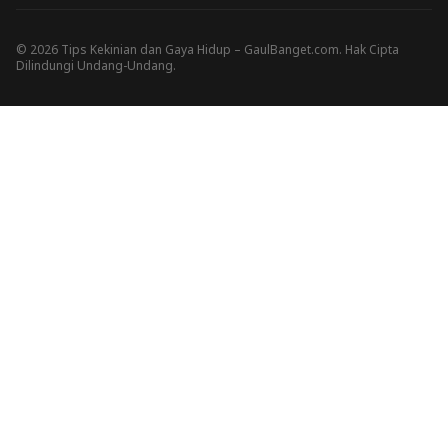
© 2026 Tips Kekinian dan Gaya Hidup – GaulBanget.com. Hak Cipta
Dilindungi Undang-Undang.