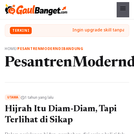
menu
TERKINI
HOME
/
PESANTRENMODERNDIBANDUNG
PesantrenModern
1 tahun yang lalu
schedule
UTAMA
Hijrah Itu Diam-Diam, Tapi
Terlihat di Sikap