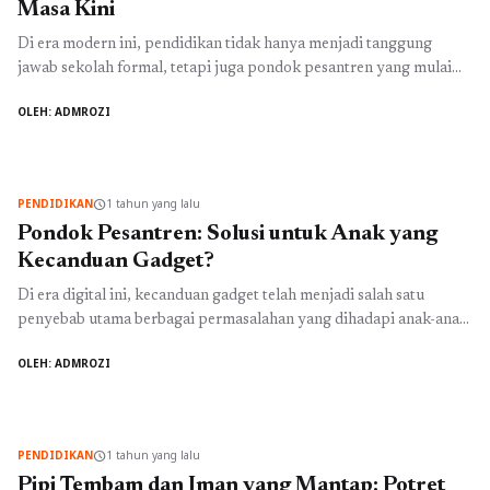
Masa Kini
Di era modern ini, pendidikan tidak hanya menjadi tanggung
jawab sekolah formal, tetapi juga pondok pesantren yang mulai
berkembang dengan konsep yang lebih modern. Banyak orang tua
OLEH: ADMROZI
yang kini beralih ke fasilitas pendidikan yang lebih inovatif seperti
pesantren modern di Bandung. Salah satu pilihan menarik adalah
Pesantren Al Masoem Bandung, yang menawarkan berbagai
fasilitas yang ...
Baca Selengkapnya
PENDIDIKAN
1 tahun yang lalu
schedule
Pondok Pesantren: Solusi untuk Anak yang
Kecanduan Gadget?
Di era digital ini, kecanduan gadget telah menjadi salah satu
penyebab utama berbagai permasalahan yang dihadapi anak-anak.
Jam-jam yang dihabiskan di depan layar smartphone atau tablet
OLEH: ADMROZI
sering kali membuat mereka kehilangan fokus terhadap pelajaran,
terkuras dari interaksi sosial yang sehat, dan berkurangnya
aktivitas fisik. Dalam konteks ini, banyak orang tua yang mulai
mencari solusi untuk ...
Baca Selengkapnya
PENDIDIKAN
1 tahun yang lalu
schedule
Pipi Tembam dan Iman yang Mantap: Potret