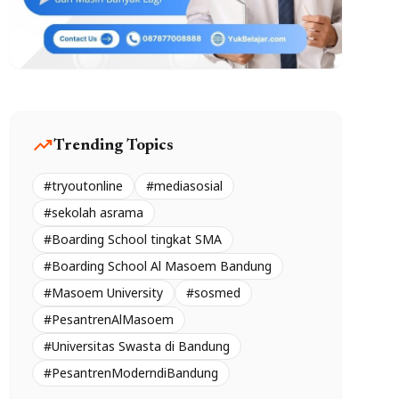
trending_up
Trending Topics
#tryoutonline
#mediasosial
#sekolah asrama
#Boarding School tingkat SMA
#Boarding School Al Masoem Bandung
#Masoem University
#sosmed
#PesantrenAlMasoem
#Universitas Swasta di Bandung
#PesantrenModerndiBandung