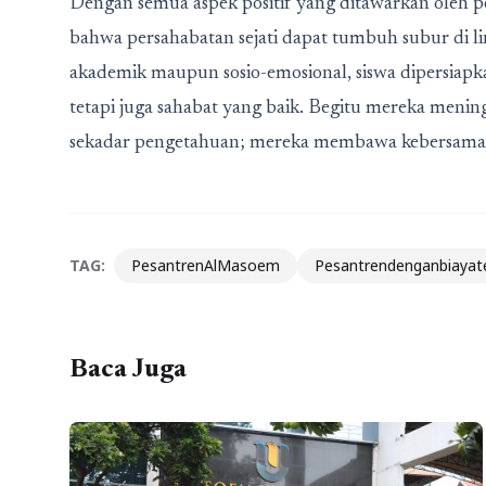
Dengan semua aspek positif yang ditawarkan oleh p
bahwa persahabatan sejati dapat tumbuh subur di lin
akademik maupun sosio-emosional, siswa dipersiapk
tetapi juga sahabat yang baik. Begitu mereka meni
sekadar pengetahuan; mereka membawa kebersamaan,
TAG:
PesantrenAlMasoem
Pesantrendenganbiayat
Baca Juga