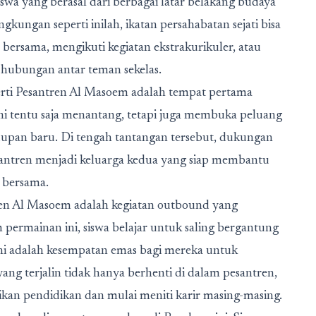
swa yang berasal dari berbagai latar belakang budaya
kungan seperti inilah, ikatan persahabatan sejati bisa
bersama, mengikuti kegiatan ekstrakurikuler, atau
hubungan antar teman sekelas.
rti Pesantren Al Masoem adalah tempat pertama
ini tentu saja menantang, tetapi juga membuka peluang
dupan baru. Di tengah tantangan tersebut, dukungan
santren menjadi keluarga kedua yang siap membantu
n bersama.
ntren Al Masoem adalah kegiatan outbound yang
ermainan ini, siswa belajar untuk saling bergantung
ni adalah kesempatan emas bagi mereka untuk
ng terjalin tidak hanya berhenti di dalam pesantren,
aikan pendidikan dan mulai meniti karir masing-masing.