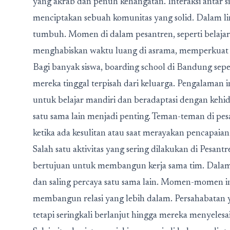
yang akrab dan penuh kehangatan. Interaksi antar si
menciptakan sebuah komunitas yang solid. Dalam ling
tumbuh. Momen di dalam pesantren, seperti belajar 
menghabiskan waktu luang di asrama, memperkuat 
Bagi banyak siswa,
boarding school di Bandung
sepe
mereka tinggal terpisah dari keluarga. Pengalaman 
untuk belajar mandiri dan beradaptasi dengan kehi
satu sama lain menjadi penting. Teman-teman di pe
ketika ada kesulitan atau saat merayakan pencapaia
Salah satu aktivitas yang sering dilakukan di Pesa
bertujuan untuk membangun kerja sama tim. Dalam p
dan saling percaya satu sama lain. Momen-momen i
membangun relasi yang lebih dalam. Persahabatan ya
tetapi seringkali berlanjut hingga mereka menyeles