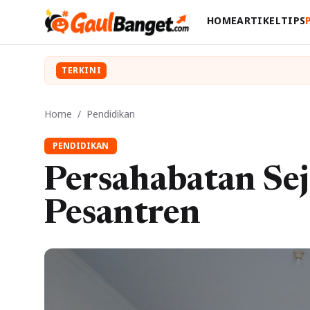
HOME
ARTIKEL
TIPS
TERKINI
Home
/
Pendidikan
PENDIDIKAN
Persahabatan Se
Pesantren