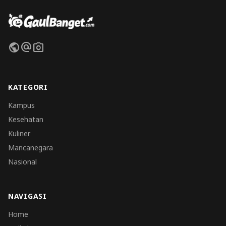
public
alternate_email
photo_camera
KATEGORI
Kampus
Kesehatan
Kuliner
Mancanegara
Nasional
NAVIGASI
Home