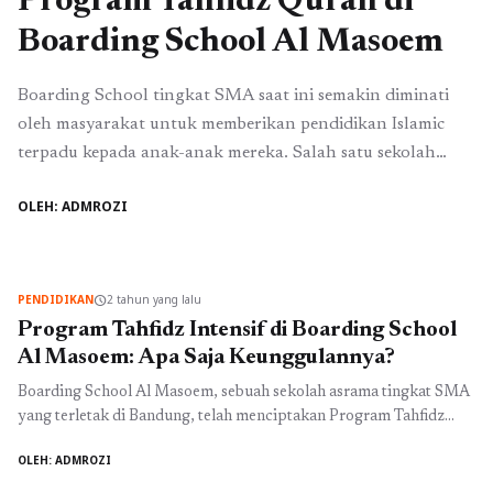
Program Tahfidz Quran di
Boarding School Al Masoem
Boarding School tingkat SMA saat ini semakin diminati
oleh masyarakat untuk memberikan pendidikan Islamic
terpadu kepada anak-anak mereka. Salah satu sekolah
asrama yang menonjol dalam hal ini adalah Boarding
OLEH: ADMROZI
School Al Masoem Bandung. Salah satu program
unggulan dari Boarding School Al Masoem adalah
program tahfidz Qur'an yang telah mendapatkan
dukungan luar biasa dari para orang ...
Baca Selengkapnya
PENDIDIKAN
2 tahun yang lalu
schedule
Program Tahfidz Intensif di Boarding School
Al Masoem: Apa Saja Keunggulannya?
Boarding School Al Masoem, sebuah sekolah asrama tingkat SMA
yang terletak di Bandung, telah menciptakan Program Tahfidz
Intensif sebagai bagian integral dari kurikulumnya. Program ini
OLEH: ADMROZI
memberikan kesempatan kepada para siswa untuk mempelajari
dan menghafal Al-Qur'an secara intensif, sambil tetap menjalani