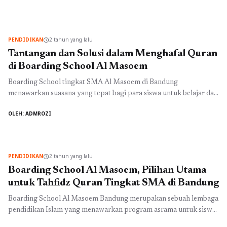
memiliki konsep pendidikan yang holistik, mencakup pendidikan
formal dan pengajaran tahfidz Al-Qur'an. Boarding School Al
Masoem Bandung menawarkan lingkungan yang ...
Baca
PENDIDIKAN
2 tahun yang lalu
schedule
Selengkapnya
Tantangan dan Solusi dalam Menghafal Quran
di Boarding School Al Masoem
Boarding School tingkat SMA Al Masoem di Bandung
menawarkan suasana yang tepat bagi para siswa untuk belajar dan
menghafal Al-Quran. Dalam lingkungan yang penuh dengan
OLEH: ADMROZI
ketekunan dan semangat juang, siswa dihadapkan pada berbagai
tantangan dan harus mencari solusi untuk mencapai tujuan
mereka. Salah satu tantangan utama dalam menghafal Quran di
dalam lingkungan boarding school adalah ...
Baca Selengkapnya
PENDIDIKAN
2 tahun yang lalu
schedule
Boarding School Al Masoem, Pilihan Utama
untuk Tahfidz Quran Tingkat SMA di Bandung
Boarding School Al Masoem Bandung merupakan sebuah lembaga
pendidikan Islam yang menawarkan program asrama untuk siswa
tingkat SMA. Salah satu keunggulan utama dari boarding school