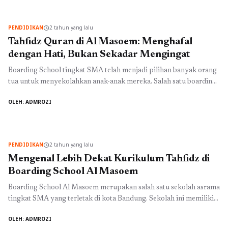
program akademik reguler mereka. Berikut adalah beberapa
keunggulan dari Program Tahfidz Intensif di Boarding School ...
PENDIDIKAN
2 tahun yang lalu
schedule
Baca Selengkapnya
Tahfidz Quran di Al Masoem: Menghafal
dengan Hati, Bukan Sekadar Mengingat
Boarding School tingkat SMA telah menjadi pilihan banyak orang
tua untuk menyekolahkan anak-anak mereka. Salah satu boarding
school yang cukup terkenal di Bandung adalah Boarding School Al
OLEH: ADMROZI
Masoem Bandung. Dikenal sebagai sekolah asrama Islam, Al
Masoem menawarkan program Tahfidz Quran yang
memungkinkan para siswa untuk belajar menghafal Al-Quran
dengan baik. Program Tahfidz Quran di Al ...
Baca Selengkapnya
PENDIDIKAN
2 tahun yang lalu
schedule
Mengenal Lebih Dekat Kurikulum Tahfidz di
Boarding School Al Masoem
Boarding School Al Masoem merupakan salah satu sekolah asrama
tingkat SMA yang terletak di kota Bandung. Sekolah ini memiliki
program unggulan dalam bidang tahfidz, yaitu program yang
OLEH: ADMROZI
secara khusus ditujukan untuk mendalami dan menghafal Al-