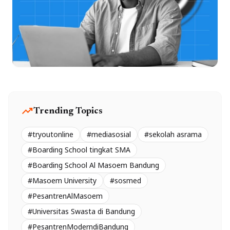
trending_up
Trending Topics
#tryoutonline
#mediasosial
#sekolah asrama
#Boarding School tingkat SMA
#Boarding School Al Masoem Bandung
#Masoem University
#sosmed
#PesantrenAlMasoem
#Universitas Swasta di Bandung
#PesantrenModerndiBandung