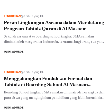
Qur'an. Kurikulum tahfidz di boarding school ini menjadi daya
tarik utama bagi para orang tua yang menginginkan pendidikan
agama yang kuat ...
Baca Selengkapnya
PENDIDIKAN
2 tahun yang lalu
schedule
Peran Lingkungan Asrama dalam Mendukung
Program Tahfidz Quran di Al Masoem
Sekolah asrama atau boarding school tingkat SMA semakin
diminati oleh masyarakat Indonesia, terutama bagi orang tua yang
menginginkan pendidikan yang komprehensif bagi anak-anak
OLEH: ADMROZI
mereka. Salah satu boarding school ternama adalah Boarding
School Al Masoem di Bandung, yang dikenal akan program tahfidz
Qurannya yang prestisius. Lingkungan asrama memiliki peran
penting dalam mendukung program tahfidz Quran di ...
Baca
PENDIDIKAN
2 tahun yang lalu
schedule
Selengkapnya
Menggabungkan Pendidikan Formal dan
Tahfidz di Boarding School Al Masoem
Bandung
Boarding School tingkat SMA semakin diminati oleh orangtua dan
para siswa yang menginginkan pendidikan yang lebih intensif dan
terstruktur. Salah satu Boarding School ternama di Bandung
OLEH: ADMROZI
adalah Boarding School Al Masoem Bandung. Sekolah asrama ini