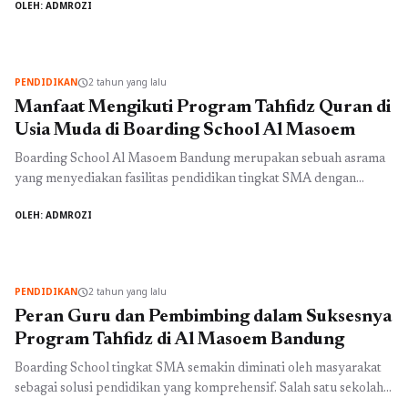
OLEH: ADMROZI
ini adalah program tahfidz Quran yang menjadi pilihan utama bagi
orang tua yang ingin memberikan pendidikan agama yang kuat
untuk anak-anak mereka. Sebagai salah satu sekolah asrama
terkemuka di Bandung, ...
Baca Selengkapnya
PENDIDIKAN
2 tahun yang lalu
schedule
Manfaat Mengikuti Program Tahfidz Quran di
Usia Muda di Boarding School Al Masoem
Boarding School Al Masoem Bandung merupakan sebuah asrama
yang menyediakan fasilitas pendidikan tingkat SMA dengan
kurikulum yang bertujuan untuk membentuk generasi muda yang
OLEH: ADMROZI
unggul. Salah satu program unggulan yang ditawarkan oleh
boarding school ini adalah program tahfidz Quran, yang
memberikan banyak manfaat bagi para siswa di usia muda.
Mengapa mengikuti program tahfidz Quran di usia ...
Baca
PENDIDIKAN
2 tahun yang lalu
schedule
Selengkapnya
Peran Guru dan Pembimbing dalam Suksesnya
Program Tahfidz di Al Masoem Bandung
Boarding School tingkat SMA semakin diminati oleh masyarakat
sebagai solusi pendidikan yang komprehensif. Salah satu sekolah