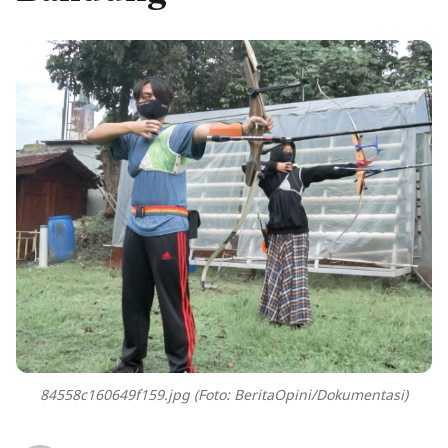
84558c160649f159.jpg (Foto: BeritaOpini/Dokumentasi)