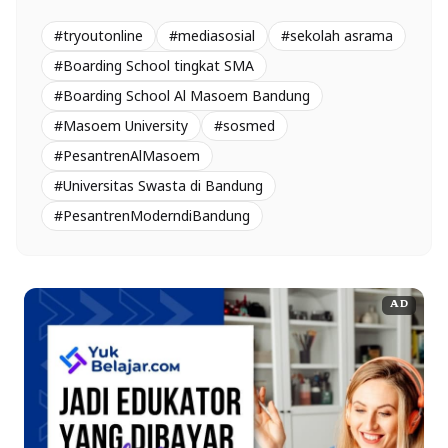
#tryoutonline
#mediasosial
#sekolah asrama
#Boarding School tingkat SMA
#Boarding School Al Masoem Bandung
#Masoem University
#sosmed
#PesantrenAlMasoem
#Universitas Swasta di Bandung
#PesantrenModerndiBandung
AD