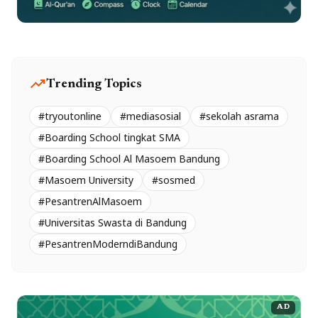
trending_up
Trending Topics
#tryoutonline
#mediasosial
#sekolah asrama
#Boarding School tingkat SMA
#Boarding School Al Masoem Bandung
#Masoem University
#sosmed
#PesantrenAlMasoem
#Universitas Swasta di Bandung
#PesantrenModerndiBandung
AD