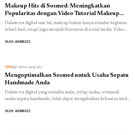
Makeup Hits di Sosmed: Meningkatkan
Popularitas dengan Video Tutorial Makeup
Sosmed
Dalam era digital saat ini, makeup bukan hanya sekadar kegiatan
sehari-hari, tetapi juga menjadi fenomena di sosial media. Video
tutorial makeup sosmed telah menjadi salah satu konten paling
OLEH: ADMROZI
dicari di berbagai platform seperti Instagram, TikTok, dan
YouTube. Banyak beauty influencer dan makeup artist
mengandalkan video tutorial makeup sosmed ini untuk
mendemonstrasikan keahlian mereka dan menarik ...
Baca
TIPS
1 tahun yang lalu
schedule
Selengkapnya
Mengoptimalkan Sosmed untuk Usaha Sepatu
Handmade Anda
Dalam era digital yang semakin maju, setiap usaha, termasuk
usaha sepatu handmade, tidak dapat mengabaikan kekuatan media
sosial (sosmed). Sosmed usaha sepatu handmade menjadi platform
OLEH: ADMROZI
yang sangat efektif untuk menjangkau pelanggan baru,
berinteraksi dengan penggemar, dan memperluas jangkauan
produk Anda. Dalam artikel ini, kita akan membahas berbagai
strategi yang dapat digunakan untuk memaksimalkan potensi