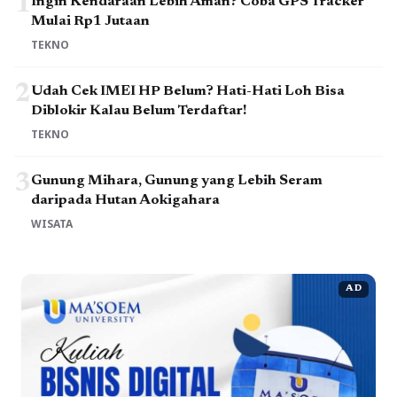
1
Ingin Kendaraan Lebih Aman? Coba GPS Tracker
Mulai Rp1 Jutaan
TEKNO
2
Udah Cek IMEI HP Belum? Hati-Hati Loh Bisa
Diblokir Kalau Belum Terdaftar!
TEKNO
3
Gunung Mihara, Gunung yang Lebih Seram
daripada Hutan Aokigahara
WISATA
AD