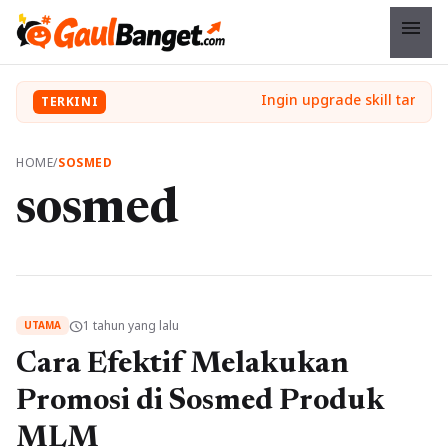
menu
TERKINI
HOME
/
SOSMED
sosmed
1 tahun yang lalu
schedule
UTAMA
Cara Efektif Melakukan
Promosi di Sosmed Produk
MLM