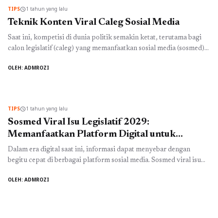
komunikasi, tetapi juga alat ...
Baca Selengkapnya
TIPS
1 tahun yang lalu
schedule
Teknik Konten Viral Caleg Sosial Media
Saat ini, kompetisi di dunia politik semakin ketat, terutama bagi
calon legislatif (caleg) yang memanfaatkan sosial media (sosmed)
sebagai platform untuk menjangkau pemilih. Oleh karena itu,
OLEH: ADMROZI
memahami dan menerapkan teknik konten viral caleg sosmed
menjadi sangat penting. Dalam era digital ini, metode tradisional
tak lagi cukup; caleg harus mahir dalam menciptakan konten yang
menarik dan ...
Baca Selengkapnya
TIPS
1 tahun yang lalu
schedule
Sosmed Viral Isu Legislatif 2029:
Memanfaatkan Platform Digital untuk
Meningkatkan Kesadaran Publik
Dalam era digital saat ini, informasi dapat menyebar dengan
begitu cepat di berbagai platform sosial media. Sosmed viral isu
legislatif 2029 menjadi topik hangat yang membuat banyak orang
OLEH: ADMROZI
tertarik untuk mendiskusikan agenda politik yang akan datang. Isu
legislatif 2029 yang mulai dibahas mencakup berbagai kebijakan,
program, dan inovasi yang akan memengaruhi kehidupan
masyarakat luas. Dengan ...
Baca Selengkapnya