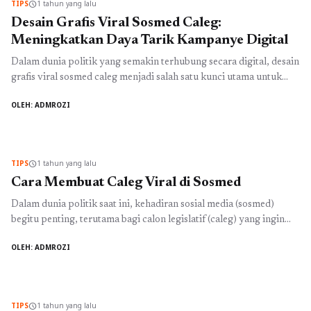
TIPS
1 tahun yang lalu
schedule
Desain Grafis Viral Sosmed Caleg:
Meningkatkan Daya Tarik Kampanye Digital
Dalam dunia politik yang semakin terhubung secara digital, desain
grafis viral sosmed caleg menjadi salah satu kunci utama untuk
menarik perhatian pemilih. Setiap calon legislatif (caleg) perlu
OLEH: ADMROZI
menonjolkan diri di tengah hiruk pikuk informasi di berbagai
platform sosial media. Dengan desain grafis yang menarik, pesan
kampanye bisa disampaikan secara efektif dan mudah diingat. Hal
ini ...
Baca Selengkapnya
TIPS
1 tahun yang lalu
schedule
Cara Membuat Caleg Viral di Sosmed
Dalam dunia politik saat ini, kehadiran sosial media (sosmed)
begitu penting, terutama bagi calon legislatif (caleg) yang ingin
memperkuat citra dan menarik perhatian publik. Lalu, apa saja
OLEH: ADMROZI
cara bikin caleg viral di sosmed? Di antara beragam strategi yang
ada, kunci utamanya adalah menciptakan konten yang menarik,
relevan, dan mudah dibagikan. Dengan memanfaatkan platform
yang tepat, ...
Baca Selengkapnya
TIPS
1 tahun yang lalu
schedule