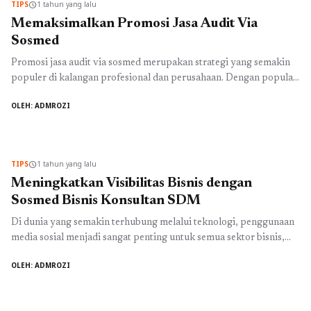
TIPS
1 tahun yang lalu
schedule
Memaksimalkan Promosi Jasa Audit Via
Sosmed
Promosi jasa audit via sosmed merupakan strategi yang semakin
populer di kalangan profesional dan perusahaan. Dengan populasi
pengguna yang terus meningkat, media sosial (sosmed)
OLEH: ADMROZI
menawarkan platform yang ideal untuk menjangkau audiens yang
lebih luas. Proses promosi ini tidak hanya melibatkan pembuatan
konten, tetapi juga memanfaatkan berbagai fitur yang ada di
sosmed, seperti iklan berbayar, video ...
Baca Selengkapnya
TIPS
1 tahun yang lalu
schedule
Meningkatkan Visibilitas Bisnis dengan
Sosmed Bisnis Konsultan SDM
Di dunia yang semakin terhubung melalui teknologi, penggunaan
media sosial menjadi sangat penting untuk semua sektor bisnis,
termasuk dalam bidang konsultan. Sosmed bisnis konsultan SDM
OLEH: ADMROZI
menawarkan peluang yang tidak terbatas untuk menjangkau klien
baru dan memperkuat hubungan dengan klien yang sudah ada.
Dalam era digital ini, sosmed bukan hanya sekadar alat