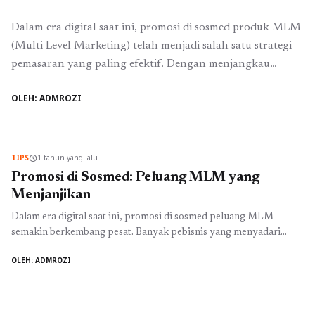
Dalam era digital saat ini, promosi di sosmed produk MLM
(Multi Level Marketing) telah menjadi salah satu strategi
pemasaran yang paling efektif. Dengan menjangkau
audiens yang lebih luas dan beragam, perusahaan MLM
OLEH: ADMROZI
dapat memanfaatkan kekuatan media sosial untuk
meningkatkan penjualan dan memperluas jaringan
mereka. Promosi di sosmed produk MLM tidak hanya
tentang mengunggah gambar produk, ...
Baca
TIPS
1 tahun yang lalu
schedule
Selengkapnya
Promosi di Sosmed: Peluang MLM yang
Menjanjikan
Dalam era digital saat ini, promosi di sosmed peluang MLM
semakin berkembang pesat. Banyak pebisnis yang menyadari
bahwa media sosial adalah alat yang sangat powerful untuk
OLEH: ADMROZI
menjangkau audiens lebih luas. Dengan kemudahan akses dan
biaya yang relatif rendah, promosi di sosmed peluang MLM dapat
mengubah cara kita berinteraksi dengan konsumen. Sosial media
bukan hanya sekadar ...
Baca Selengkapnya