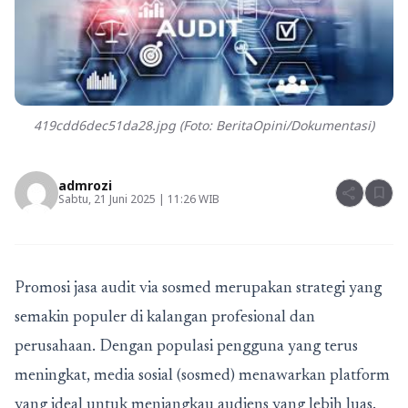
419cdd6dec51da28.jpg (Foto: BeritaOpini/Dokumentasi)
admrozi
share
bookmark
Sabtu, 21 Juni 2025 | 11:26 WIB
Promosi jasa audit via sosmed
merupakan strategi yang
semakin populer di kalangan profesional dan
perusahaan. Dengan populasi pengguna yang terus
meningkat, media sosial (sosmed) menawarkan platform
yang ideal untuk menjangkau audiens yang lebih luas.