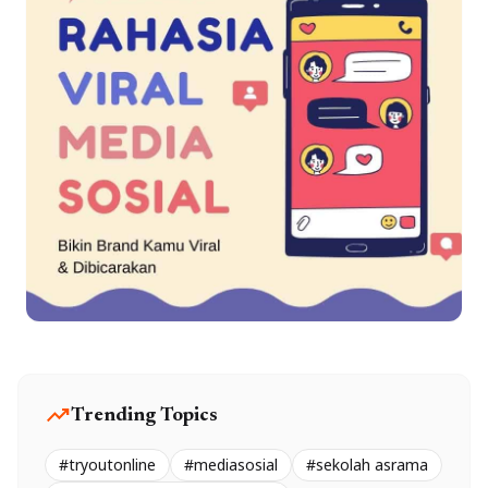
trending_up
Trending Topics
#tryoutonline
#mediasosial
#sekolah asrama