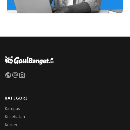
public
alternate_email
photo_camera
KATEGORI
Kampus
Kesehatan
Kuliner