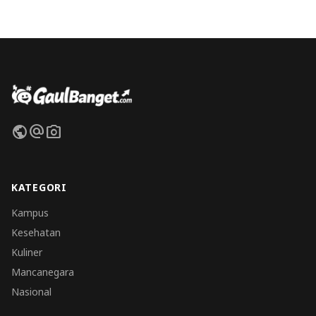
public
alternate_email
photo_camera
KATEGORI
Kampus
Kesehatan
Kuliner
Mancanegara
Nasional