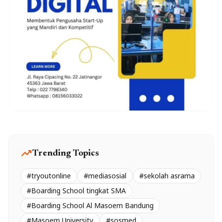
trending_up
Trending Topics
#tryoutonline
#mediasosial
#sekolah asrama
#Boarding School tingkat SMA
#Boarding School Al Masoem Bandung
#Masoem University
#sosmed