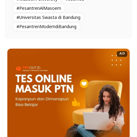
#PesantrenAlMasoem
#Universitas Swasta di Bandung
#PesantrenModerndiBandung
AD