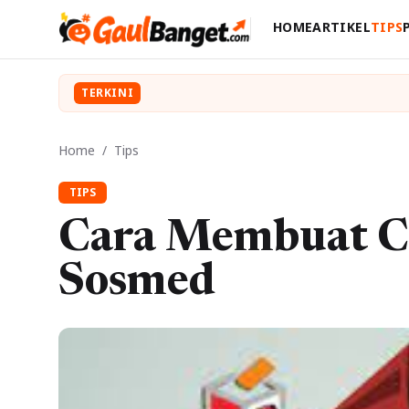
HOME
ARTIKEL
TIPS
TERKINI
Home
/
Tips
TIPS
Cara Membuat Ca
Sosmed