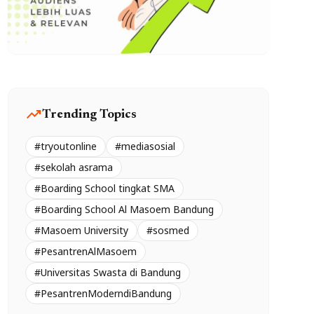
trending_up
Trending Topics
#tryoutonline
#mediasosial
#sekolah asrama
#Boarding School tingkat SMA
#Boarding School Al Masoem Bandung
#Masoem University
#sosmed
#PesantrenAlMasoem
#Universitas Swasta di Bandung
#PesantrenModerndiBandung