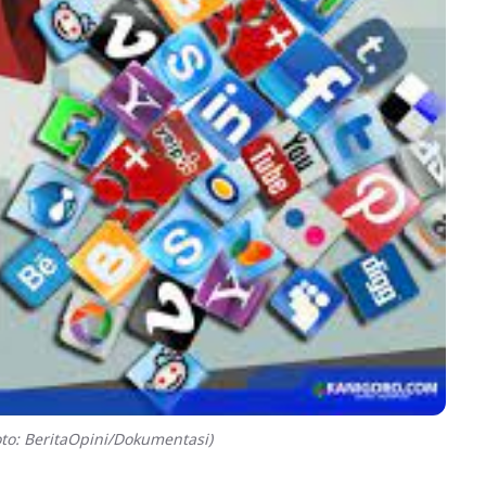
to: BeritaOpini/Dokumentasi)