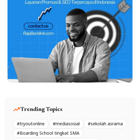
trending_up
Trending Topics
#tryoutonline
#mediasosial
#sekolah asrama
#Boarding School tingkat SMA