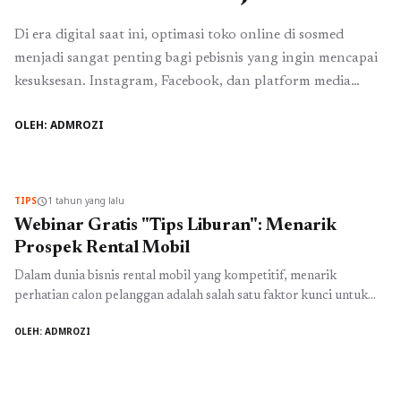
Di era digital saat ini, optimasi toko online di sosmed
menjadi sangat penting bagi pebisnis yang ingin mencapai
kesuksesan. Instagram, Facebook, dan platform media
sosial lainnya tidak hanya berfungsi sebagai tempat untuk
OLEH: ADMROZI
bersosialisasi, tetapi juga sebagai pasar yang menjanjikan.
Dengan strategi yang tepat, Anda dapat menarik
perhatian audiens, meningkatkan traffic ke toko online,
dan akhirnya ...
Baca Selengkapnya
TIPS
1 tahun yang lalu
schedule
Webinar Gratis "Tips Liburan": Menarik
Prospek Rental Mobil
Dalam dunia bisnis rental mobil yang kompetitif, menarik
perhatian calon pelanggan adalah salah satu faktor kunci untuk
meraih kesuksesan. Di era digital saat ini, penggunaan media sosial
OLEH: ADMROZI
(sosmed) sebagai alat pemasaran menjadi sangat penting. Untuk
membantu para pelaku usaha di bidang rental mobil, kami
mengadakan webinar gratis bertajuk "Tips Liburan" yang
bertujuan untuk meningkatkan strategi ...
Baca Selengkapnya