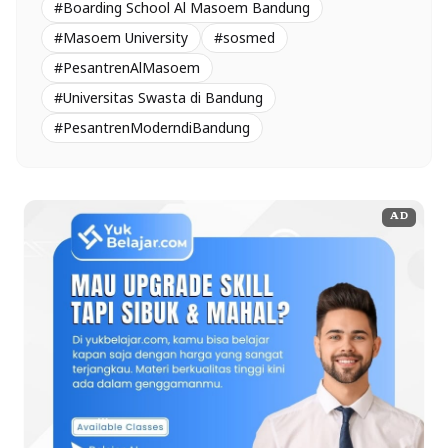
#Boarding School Al Masoem Bandung
#Masoem University
#sosmed
#PesantrenAlMasoem
#Universitas Swasta di Bandung
#PesantrenModerndiBandung
AD