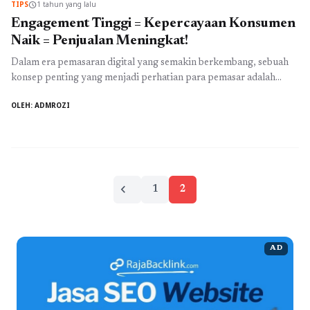
TIPS
1 tahun yang lalu
schedule
Engagement Tinggi = Kepercayaan Konsumen
Naik = Penjualan Meningkat!
Dalam era pemasaran digital yang semakin berkembang, sebuah
konsep penting yang menjadi perhatian para pemasar adalah
tingginya tingkat engagement atau keterlibatan konsumen.
OLEH: ADMROZI
Husband engagement yang kuat berdampak langsung pada
keuntungan dan keberhasilan sebuah bisnis. Terutama bagi bank
negeri, yang memiliki tanggung jawab untuk membangun
kepercayaan dan loyalitas nasabahnya. Mari kita analisis
bagaimana hubungan antara engagement ...
Baca Selengkapnya
Paginasi
chevron_left
1
2
pos
AD