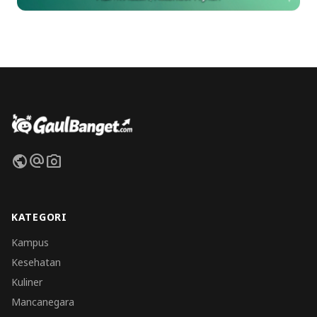
public
alternate_email
photo_camera
KATEGORI
Kampus
Kesehatan
Kuliner
Mancanegara