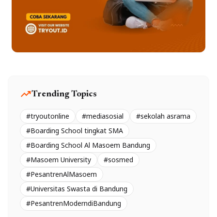
trending_up
Trending Topics
#tryoutonline
#mediasosial
#sekolah asrama
#Boarding School tingkat SMA
#Boarding School Al Masoem Bandung
#Masoem University
#sosmed
#PesantrenAlMasoem
#Universitas Swasta di Bandung
#PesantrenModerndiBandung