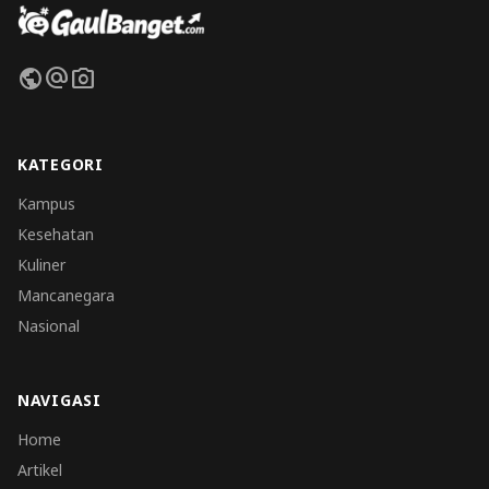
public
alternate_email
photo_camera
KATEGORI
Kampus
Kesehatan
Kuliner
Mancanegara
Nasional
NAVIGASI
Home
Artikel