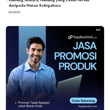
3
Gunung Mihara, Gunung yang Lebih Seram
daripada Hutan Aokigahara
WISATA
AD