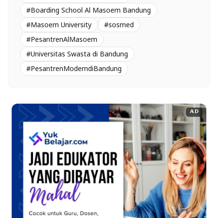
#Boarding School Al Masoem Bandung
#Masoem University
#sosmed
#PesantrenAlMasoem
#Universitas Swasta di Bandung
#PesantrenModerndiBandung
AD