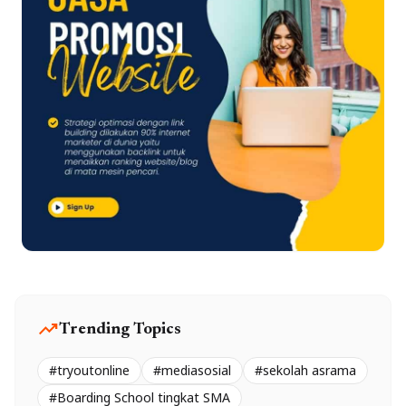
trending_up
Trending Topics
#tryoutonline
#mediasosial
#sekolah asrama
#Boarding School tingkat SMA