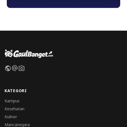
public
alternate_email
photo_camera
KATEGORI
Kampus
Kesehatan
Kuliner
Mancanegara