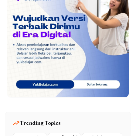
trending_up
Trending Topics