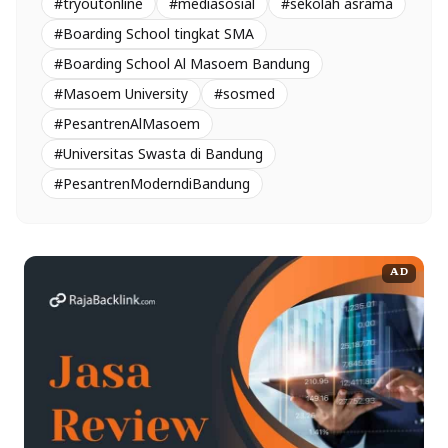
#tryoutonline
#mediasosial
#sekolah asrama
#Boarding School tingkat SMA
#Boarding School Al Masoem Bandung
#Masoem University
#sosmed
#PesantrenAlMasoem
#Universitas Swasta di Bandung
#PesantrenModerndiBandung
AD