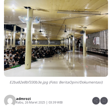
E2ba82e8bf330b3e.jpg (Foto: BeritaOpini/Dokumentasi)
admrozi
share
bookmark
Rabu, 26 Maret 2025 | 03:39 WIB