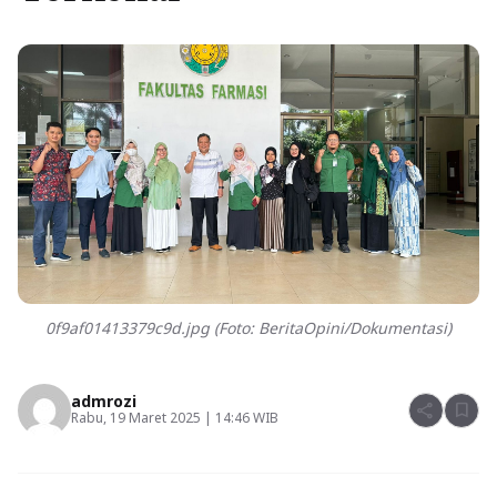
0f9af01413379c9d.jpg (Foto: BeritaOpini/Dokumentasi)
admrozi
share
bookmark
Rabu, 19 Maret 2025 | 14:46 WIB