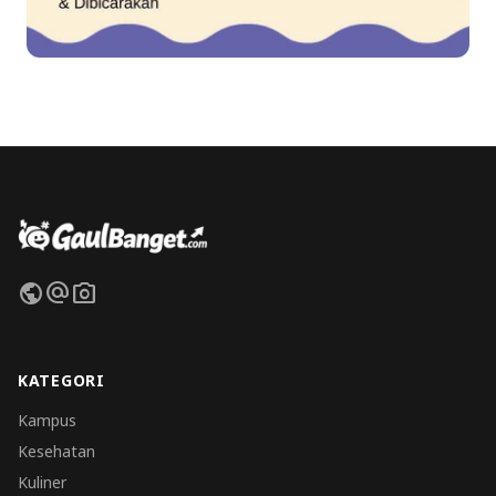
public
alternate_email
photo_camera
KATEGORI
Kampus
Kesehatan
Kuliner