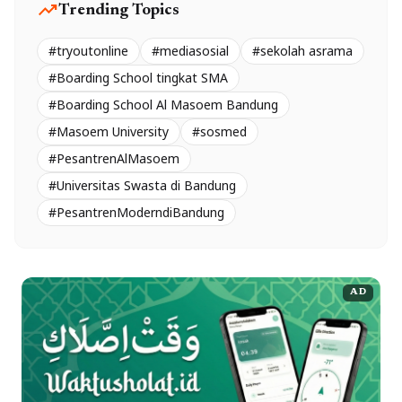
trending_up
Trending Topics
#tryoutonline
#mediasosial
#sekolah asrama
#Boarding School tingkat SMA
#Boarding School Al Masoem Bandung
#Masoem University
#sosmed
#PesantrenAlMasoem
#Universitas Swasta di Bandung
#PesantrenModerndiBandung
AD