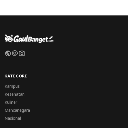
public
alternate_email
photo_camera
KATEGORI
Kampus
Kesehatan
Kuliner
Mancanegara
Nasional