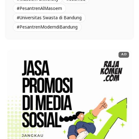
#PesantrenAlMasoem
#Universitas Swasta di Bandung
#PesantrenModerndiBandung
AD