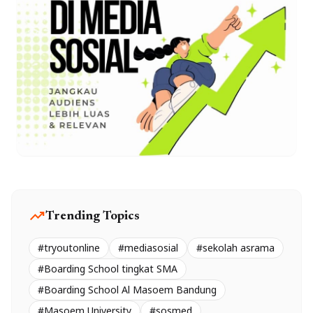
trending_up
Trending Topics
#tryoutonline
#mediasosial
#sekolah asrama
#Boarding School tingkat SMA
#Boarding School Al Masoem Bandung
#Masoem University
#sosmed