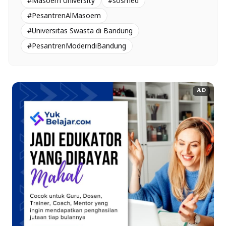
#Masoem University
#sosmed
#PesantrenAlMasoem
#Universitas Swasta di Bandung
#PesantrenModerndiBandung
AD