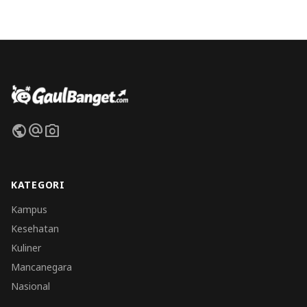
public
alternate_email
photo_camera
KATEGORI
Kampus
Kesehatan
Kuliner
Mancanegara
Nasional