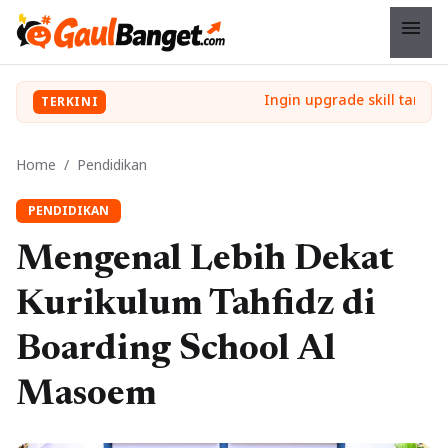
menu
TERKINI
Home
/
Pendidikan
PENDIDIKAN
Mengenal Lebih Dekat
Kurikulum Tahfidz di
Boarding School Al
Masoem