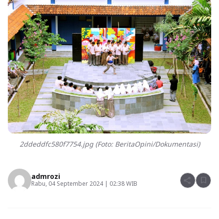
2ddeddfc580f7754.jpg (Foto: BeritaOpini/Dokumentasi)
admrozi
share
bookmark
Rabu, 04 September 2024 | 02:38 WIB