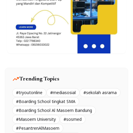
trending_up
Trending Topics
#tryoutonline
#mediasosial
#sekolah asrama
#Boarding School tingkat SMA
#Boarding School Al Masoem Bandung
#Masoem University
#sosmed
#PesantrenAlMasoem