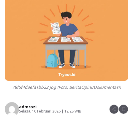
78f5f4d3efa1bb22.jpg (Foto: BeritaOpini/Dokumentasi)
admrozi
share
bookmark
Selasa, 10 Februari 2026 | 12:28 WIB