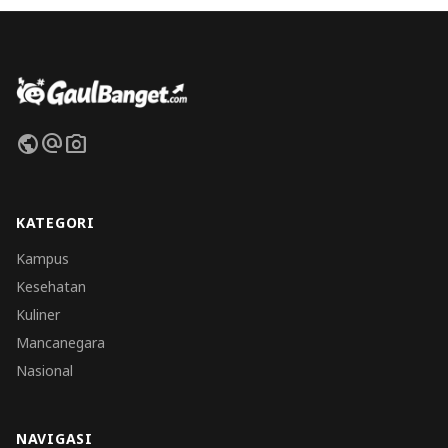
public
alternate_email
photo_camera
KATEGORI
Kampus
Kesehatan
Kuliner
Mancanegara
Nasional
NAVIGASI