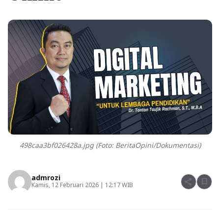
498caa3bf026428a.jpg (Foto: BeritaOpini/Dokumentasi)
admrozi
share
bookmark
Kamis, 12 Februari 2026 | 12:17 WIB