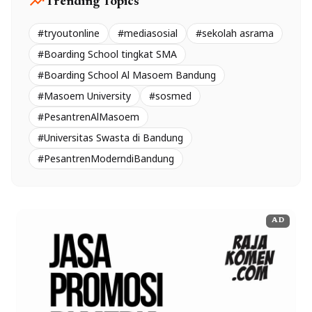
trending_up
Trending Topics
#tryoutonline
#mediasosial
#sekolah asrama
#Boarding School tingkat SMA
#Boarding School Al Masoem Bandung
#Masoem University
#sosmed
#PesantrenAlMasoem
#Universitas Swasta di Bandung
#PesantrenModerndiBandung
AD