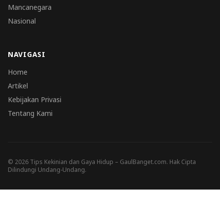
Mancanegara
Nasional
NAVIGASI
Home
Artikel
Kebijakan Privasi
Tentang Kami
© 2026 Tips Kekinian dan Gaya Hidup – GaulBanget.com. Hak Cipta
Dilindungi Undang-Undang.