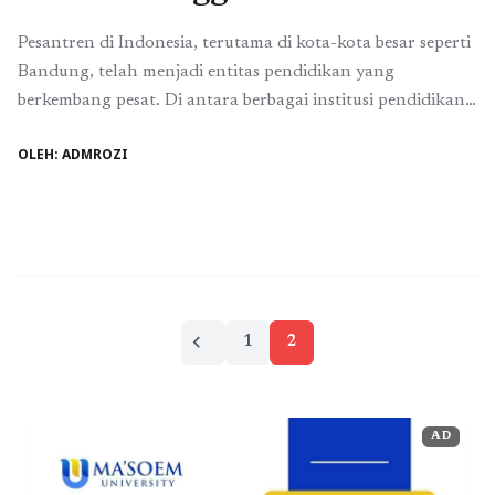
Pesantren di Indonesia, terutama di kota-kota besar seperti
Bandung, telah menjadi entitas pendidikan yang
berkembang pesat. Di antara berbagai institusi pendidikan
tahfiz dan keagamaan, pesantren modern di Bandung
OLEH: ADMROZI
telah mengadopsi metode pengajaran yang lebih
terintegrasi dengan kebutuhan zaman. Dengan
menggabungkan kurikulum akademis dan pembelajaran
agama yang mendalam, pesantren modern membuka
peluang bagi santri untuk tidak ...
Baca Selengkapnya
Paginasi
chevron_left
1
2
pos
AD