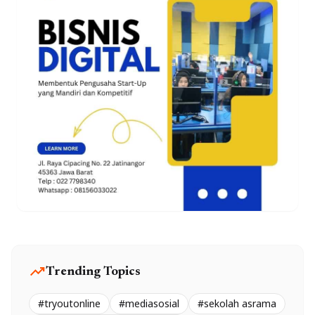
trending_up
Trending Topics
#tryoutonline
#mediasosial
#sekolah asrama