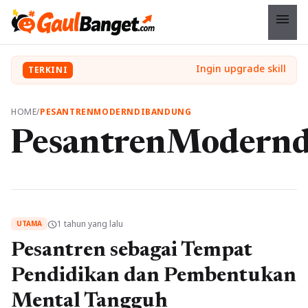
menu
TERKINI
HOME
/
PESANTRENMODERNDIBANDUNG
PesantrenModern
1 tahun yang lalu
schedule
UTAMA
Pesantren sebagai Tempat
Pendidikan dan Pembentukan
Mental Tangguh