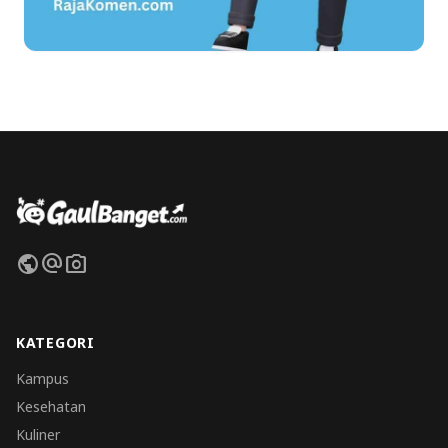
public
alternate_email
photo_camera
KATEGORI
Kampus
Kesehatan
Kuliner