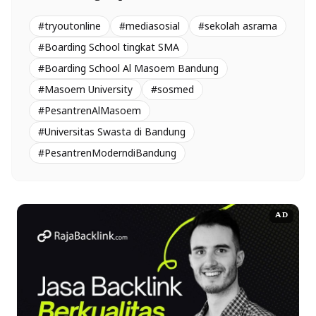
#tryoutonline
#mediasosial
#sekolah asrama
#Boarding School tingkat SMA
#Boarding School Al Masoem Bandung
#Masoem University
#sosmed
#PesantrenAlMasoem
#Universitas Swasta di Bandung
#PesantrenModerndiBandung
AD