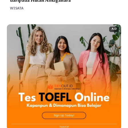
daripada Hutan Aokigahara
WISATA
AD