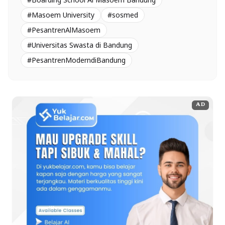
#Masoem University
#sosmed
#PesantrenAlMasoem
#Universitas Swasta di Bandung
#PesantrenModerndiBandung
AD