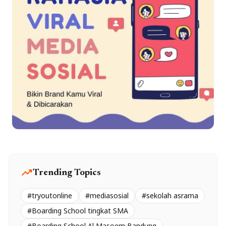
trending_up
Trending Topics
#tryoutonline
#mediasosial
#sekolah asrama
#Boarding School tingkat SMA
#Boarding School Al Masoem Bandung