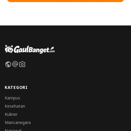
public
alternate_email
photo_camera
KATEGORI
Kampus
Kesehatan
Kuliner
Mancanegara
Nasional