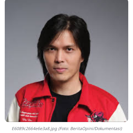
E6089c2664e6e3a8.jpg (Foto: BeritaOpini/Dokumentasi)