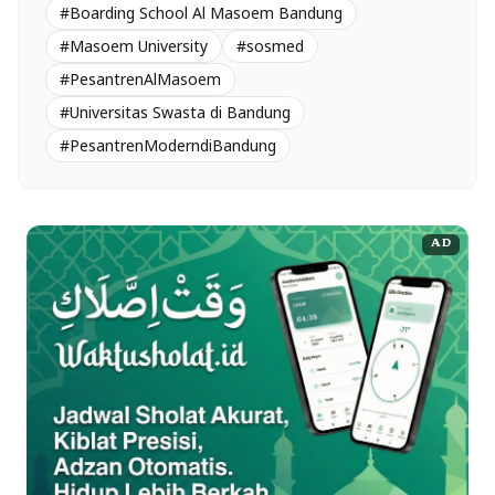
#Boarding School Al Masoem Bandung
#Masoem University
#sosmed
#PesantrenAlMasoem
#Universitas Swasta di Bandung
#PesantrenModerndiBandung
AD