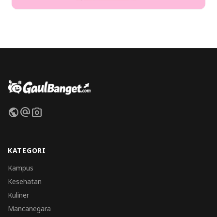
public
alternate_email
photo_camera
KATEGORI
Kampus
Kesehatan
Kuliner
Mancanegara