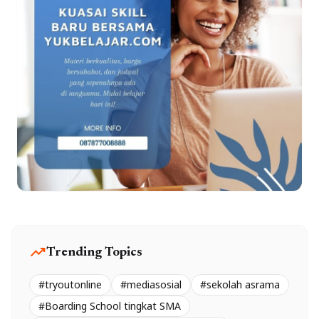
trending_up
Trending Topics
#tryoutonline
#mediasosial
#sekolah asrama
#Boarding School tingkat SMA