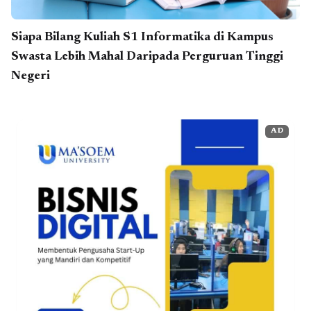
Siapa Bilang Kuliah S1 Informatika di Kampus
Swasta Lebih Mahal Daripada Perguruan Tinggi
Negeri
AD