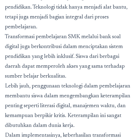
pendidikan. Teknologi tidak hanya menjadi alat bantu,
tetapi juga menjadi bagian integral dari proses
pembelajaran.
Transformasi pembelajaran SMK melalui bank soal
digital juga berkontribusi dalam menciptakan sistem
pendidikan yang lebih inklusif. Siswa dari berbagai
daerah dapat memperoleh akses yang sama terhadap
sumber belajar berkualitas.
Lebih jauh, penggunaan teknologi dalam pembelajaran
membantu siswa dalam mengembangkan keterampilan
penting seperti literasi digital, manajemen waktu, dan
kemampuan berpikir kritis. Keterampilan ini sangat
dibutuhkan dalam dunia kerja.
Dalam implementasinya, keberhasilan transformasi