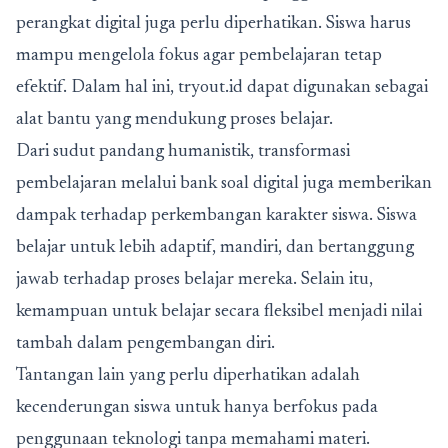
perangkat digital juga perlu diperhatikan. Siswa harus
mampu mengelola fokus agar pembelajaran tetap
efektif. Dalam hal ini, tryout.id dapat digunakan sebagai
alat bantu yang mendukung proses belajar.
Dari sudut pandang humanistik, transformasi
pembelajaran melalui bank soal digital juga memberikan
dampak terhadap perkembangan karakter siswa. Siswa
belajar untuk lebih adaptif, mandiri, dan bertanggung
jawab terhadap proses belajar mereka. Selain itu,
kemampuan untuk belajar secara fleksibel menjadi nilai
tambah dalam pengembangan diri.
Tantangan lain yang perlu diperhatikan adalah
kecenderungan siswa untuk hanya berfokus pada
penggunaan teknologi tanpa memahami materi.