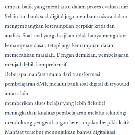
umpan balik yang membantu dalam proses evaluasi diri.
Selain itu, bank soal digital juga membantu siswa dalam
mengembangkan keterampilan berpikir kritis dan
analitis. Soal-soal yang disajikan tidak hanya mengukur
kemampuan dasar, tetapi juga kemampuan dalam
memecahkan masalah. Dengan demikian, pembelajaran
menjadi lebih komprehensif.
Beberapa manfaat utama dari transformasi
pembelajaran SMK melalui bank soal digital di tryout.id
antara lain:
memberikan akses belajar yang lebih fleksibel
meningkatkan kualitas pembelajaran melalui teknologi
mendukung pengembangan keterampilan berpikir kritis
Manfaat tersebut menunjukkan bahwa digitalisasi