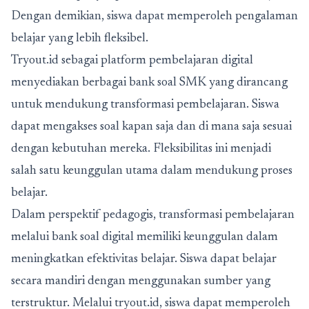
Dengan demikian, siswa dapat memperoleh pengalaman
belajar yang lebih fleksibel.
Tryout.id
sebagai platform pembelajaran digital
menyediakan berbagai bank soal
SMK
yang dirancang
untuk mendukung transformasi pembelajaran. Siswa
dapat mengakses soal kapan saja dan di mana saja sesuai
dengan kebutuhan mereka. Fleksibilitas ini menjadi
salah satu keunggulan utama dalam mendukung proses
belajar.
Dalam perspektif pedagogis, transformasi pembelajaran
melalui bank soal digital memiliki keunggulan dalam
meningkatkan efektivitas belajar. Siswa dapat belajar
secara mandiri dengan menggunakan sumber yang
terstruktur. Melalui tryout.id, siswa dapat memperoleh