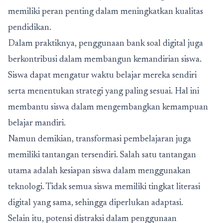
memiliki peran penting dalam meningkatkan kualitas
pendidikan.
Dalam praktiknya, penggunaan bank soal digital juga
berkontribusi dalam membangun kemandirian siswa.
Siswa dapat mengatur waktu belajar mereka sendiri
serta menentukan strategi yang paling sesuai. Hal ini
membantu siswa dalam mengembangkan kemampuan
belajar mandiri.
Namun demikian, transformasi pembelajaran juga
memiliki tantangan tersendiri. Salah satu tantangan
utama adalah kesiapan siswa dalam menggunakan
teknologi. Tidak semua siswa memiliki tingkat literasi
digital yang sama, sehingga diperlukan adaptasi.
Selain itu, potensi distraksi dalam penggunaan