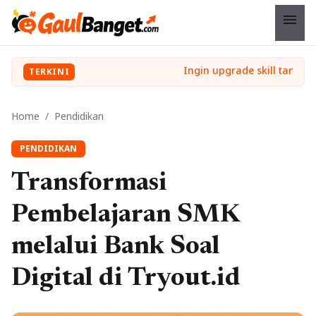
menu
TERKINI
Home
/
Pendidikan
PENDIDIKAN
Transformasi
Pembelajaran SMK
melalui Bank Soal
Digital di Tryout.id