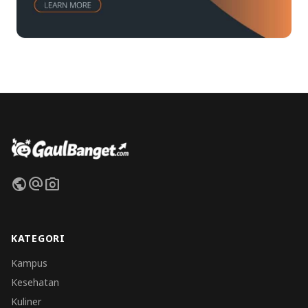
public
alternate_email
photo_camera
KATEGORI
Kampus
Kesehatan
Kuliner