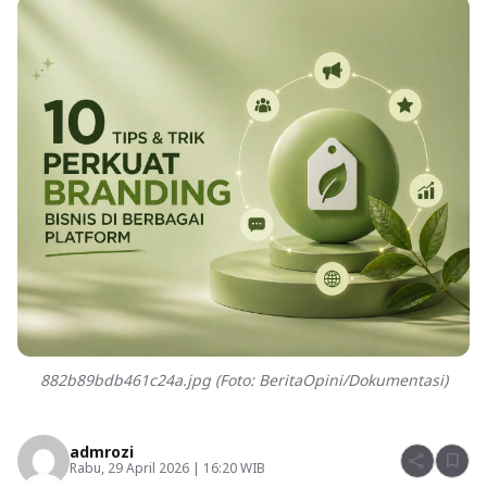
882b89bdb461c24a.jpg (Foto: BeritaOpini/Dokumentasi)
admrozi
share
bookmark
Rabu, 29 April 2026 | 16:20 WIB