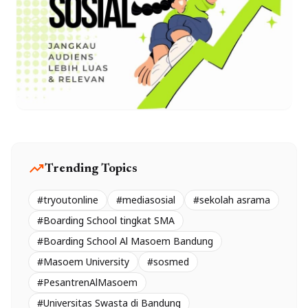
trending_up
Trending Topics
#tryoutonline
#mediasosial
#sekolah asrama
#Boarding School tingkat SMA
#Boarding School Al Masoem Bandung
#Masoem University
#sosmed
#PesantrenAlMasoem
#Universitas Swasta di Bandung