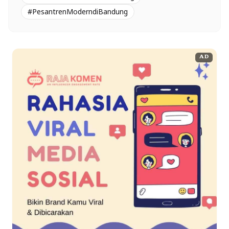
#PesantrenModerndiBandung
AD