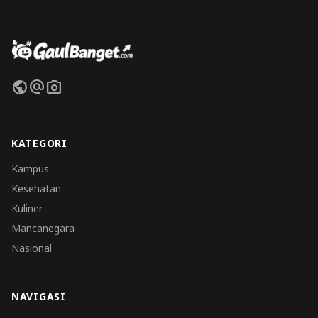
public
alternate_email
photo_camera
KATEGORI
Kampus
Kesehatan
Kuliner
Mancanegara
Nasional
NAVIGASI