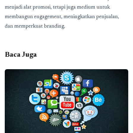
menjadi alat promosi, tetapi juga medium untuk
membangun engagement, meningkatkan penjualan,
dan memperkuat branding.
Baca Juga