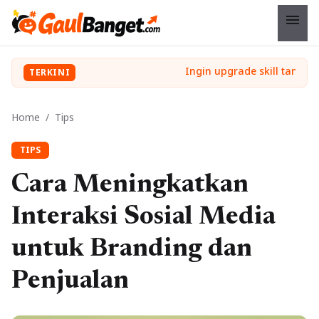
menu
TERKINI
Home
/
Tips
TIPS
Cara Meningkatkan
Interaksi Sosial Media
untuk Branding dan
Penjualan