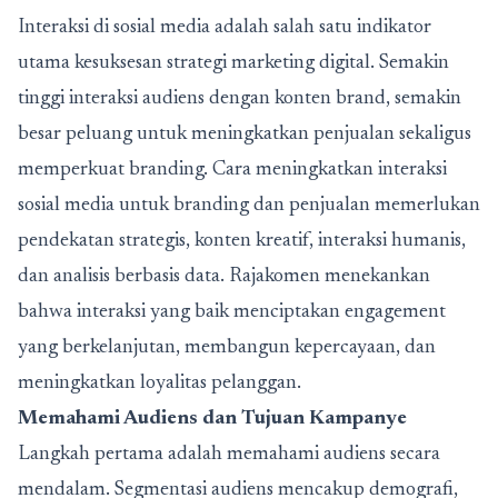
Interaksi di sosial media adalah salah satu indikator
utama kesuksesan strategi marketing digital. Semakin
tinggi interaksi audiens dengan konten brand, semakin
besar peluang untuk meningkatkan penjualan sekaligus
memperkuat branding. Cara meningkatkan interaksi
sosial media untuk branding dan penjualan memerlukan
pendekatan strategis, konten kreatif, interaksi humanis,
dan analisis berbasis data. Rajakomen menekankan
bahwa interaksi yang baik menciptakan engagement
yang berkelanjutan, membangun kepercayaan, dan
meningkatkan loyalitas pelanggan.
Memahami Audiens dan Tujuan Kampanye
Langkah pertama adalah memahami audiens secara
mendalam. Segmentasi audiens mencakup demografi,