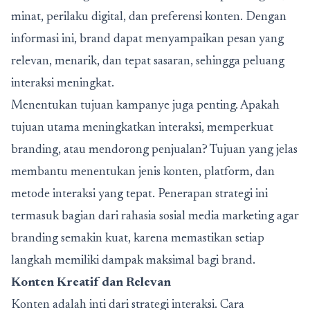
minat, perilaku digital, dan preferensi konten. Dengan
informasi ini, brand dapat menyampaikan pesan yang
relevan, menarik, dan tepat sasaran, sehingga peluang
interaksi meningkat.
Menentukan tujuan kampanye juga penting. Apakah
tujuan utama meningkatkan interaksi, memperkuat
branding, atau mendorong penjualan? Tujuan yang jelas
membantu menentukan jenis konten, platform, dan
metode interaksi yang tepat. Penerapan strategi ini
termasuk bagian dari rahasia sosial media marketing agar
branding semakin kuat, karena memastikan setiap
langkah memiliki dampak maksimal bagi brand.
Konten Kreatif dan Relevan
Konten adalah inti dari strategi interaksi. Cara