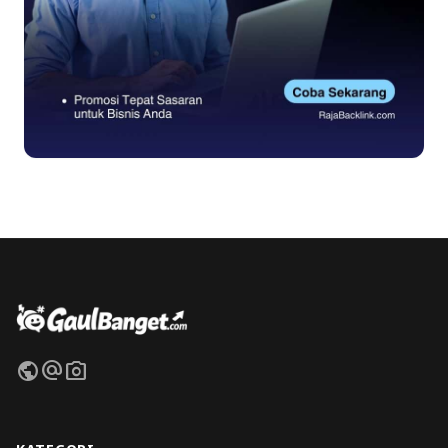
public
alternate_email
photo_camera