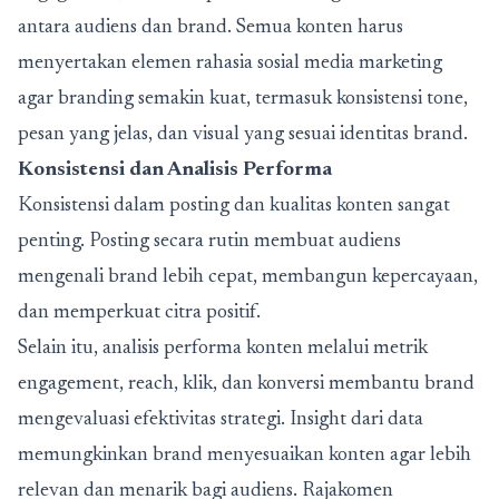
antara audiens dan brand. Semua konten harus
menyertakan elemen
rahasia sosial media marketing
agar branding semakin kuat
, termasuk konsistensi tone,
pesan yang jelas, dan visual yang sesuai identitas brand.
Konsistensi dan Analisis Performa
Konsistensi dalam posting dan kualitas konten sangat
penting. Posting secara rutin membuat audiens
mengenali brand lebih cepat, membangun kepercayaan,
dan memperkuat citra positif.
Selain itu, analisis performa konten melalui metrik
engagement, reach, klik, dan konversi membantu brand
mengevaluasi efektivitas strategi. Insight dari data
memungkinkan brand menyesuaikan konten agar lebih
relevan dan menarik bagi audiens. Rajakomen