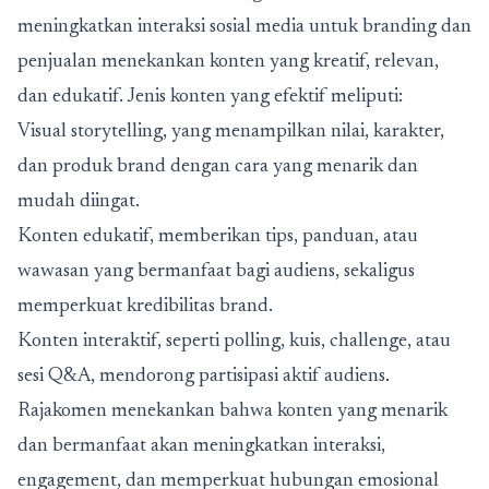
meningkatkan interaksi sosial media untuk branding dan
penjualan menekankan konten yang kreatif, relevan,
dan edukatif. Jenis konten yang efektif meliputi:
Visual storytelling, yang menampilkan nilai, karakter,
dan produk brand dengan cara yang menarik dan
mudah diingat.
Konten edukatif, memberikan tips, panduan, atau
wawasan yang bermanfaat bagi audiens, sekaligus
memperkuat kredibilitas brand.
Konten interaktif, seperti polling, kuis, challenge, atau
sesi Q&A, mendorong partisipasi aktif audiens.
Rajakomen menekankan bahwa konten yang menarik
dan bermanfaat akan meningkatkan interaksi,
engagement, dan memperkuat hubungan emosional