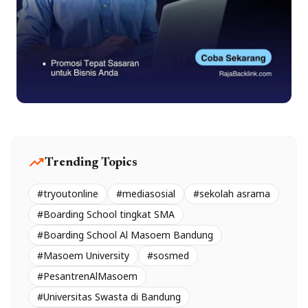
trending_up
Trending Topics
#tryoutonline
#mediasosial
#sekolah asrama
#Boarding School tingkat SMA
#Boarding School Al Masoem Bandung
#Masoem University
#sosmed
#PesantrenAlMasoem
#Universitas Swasta di Bandung