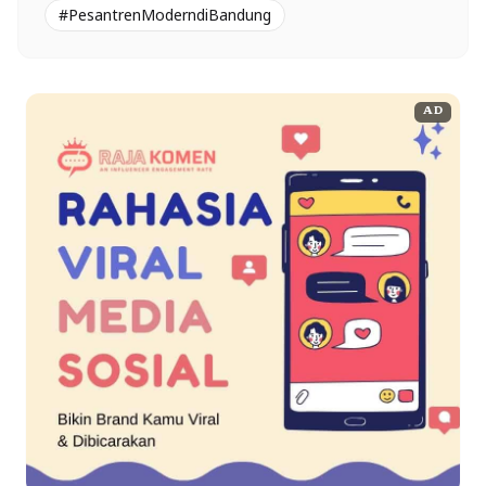
#PesantrenModerndiBandung
AD