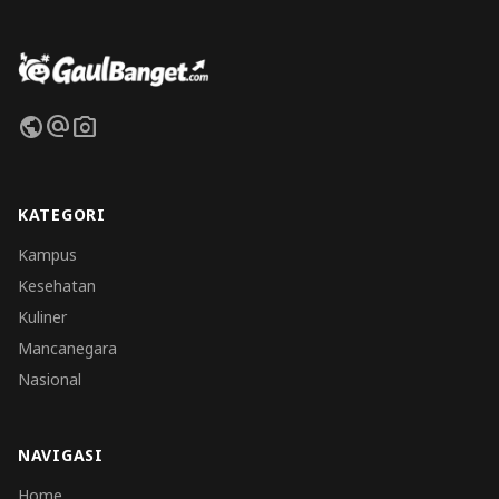
public
alternate_email
photo_camera
KATEGORI
Kampus
Kesehatan
Kuliner
Mancanegara
Nasional
NAVIGASI
Home