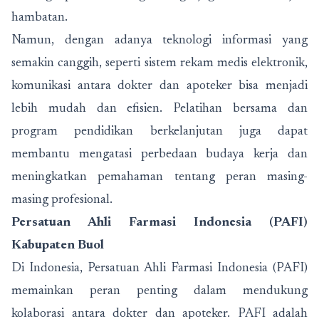
hambatan.
Namun, dengan adanya teknologi informasi yang
semakin canggih, seperti sistem rekam medis elektronik,
komunikasi antara dokter dan apoteker bisa menjadi
lebih mudah dan efisien. Pelatihan bersama dan
program pendidikan berkelanjutan juga dapat
membantu mengatasi perbedaan budaya kerja dan
meningkatkan pemahaman tentang peran masing-
masing profesional.
Persatuan Ahli Farmasi Indonesia (PAFI)
Kabupaten Buol
Di Indonesia, Persatuan Ahli Farmasi Indonesia (PAFI)
memainkan peran penting dalam mendukung
kolaborasi antara dokter dan apoteker. PAFI adalah