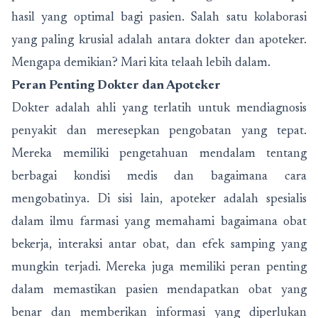
hasil yang optimal bagi pasien. Salah satu kolaborasi
yang paling krusial adalah antara dokter dan apoteker.
Mengapa demikian? Mari kita telaah lebih dalam.
Peran Penting Dokter dan Apoteker
Dokter adalah ahli yang terlatih untuk mendiagnosis
penyakit dan meresepkan pengobatan yang tepat.
Mereka memiliki pengetahuan mendalam tentang
berbagai kondisi medis dan bagaimana cara
mengobatinya. Di sisi lain, apoteker adalah spesialis
dalam ilmu farmasi yang memahami bagaimana obat
bekerja, interaksi antar obat, dan efek samping yang
mungkin terjadi. Mereka juga memiliki peran penting
dalam memastikan pasien mendapatkan obat yang
benar dan memberikan informasi yang diperlukan