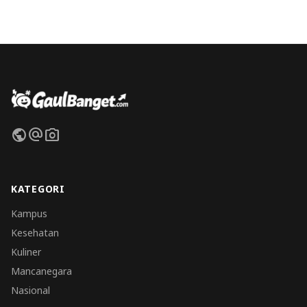
public
alternate_email
photo_camera
KATEGORI
Kampus
Kesehatan
Kuliner
Mancanegara
Nasional