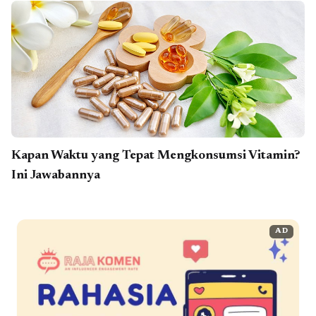
Kapan Waktu yang Tepat Mengkonsumsi Vitamin?
Ini Jawabannya
AD