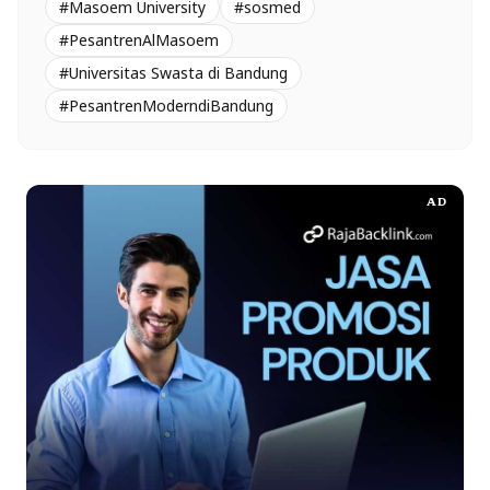
#Masoem University
#sosmed
#PesantrenAlMasoem
#Universitas Swasta di Bandung
#PesantrenModerndiBandung
AD