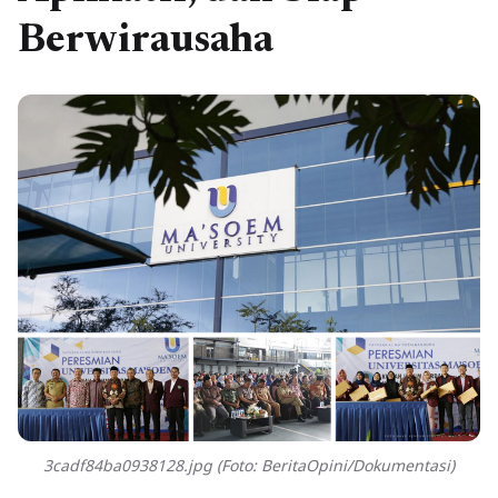
Berwirausaha
3cadf84ba0938128.jpg (Foto: BeritaOpini/Dokumentasi)