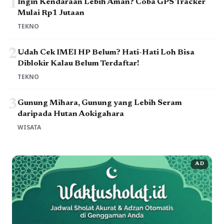
1
Ingin Kendaraan Lebih Aman? Coba GPS Tracker
Mulai Rp1 Jutaan
TEKNO
2
Udah Cek IMEI HP Belum? Hati-Hati Loh Bisa
Diblokir Kalau Belum Terdaftar!
TEKNO
3
Gunung Mihara, Gunung yang Lebih Seram
daripada Hutan Aokigahara
WISATA
AD