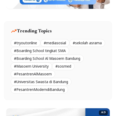
trending_up
Trending Topics
#tryoutonline
#mediasosial
#sekolah asrama
#Boarding School tingkat SMA
#Boarding School Al Masoem Bandung
#Masoem University
#sosmed
#PesantrenAlMasoem
#Universitas Swasta di Bandung
#PesantrenModerndiBandung
AD