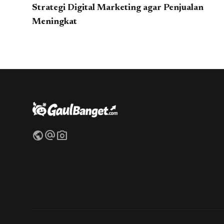
Strategi Digital Marketing agar Penjualan
Meningkat
public
alternate_email
photo_camera