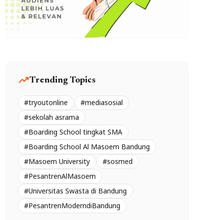
trending_up
Trending Topics
#tryoutonline
#mediasosial
#sekolah asrama
#Boarding School tingkat SMA
#Boarding School Al Masoem Bandung
#Masoem University
#sosmed
#PesantrenAlMasoem
#Universitas Swasta di Bandung
#PesantrenModerndiBandung