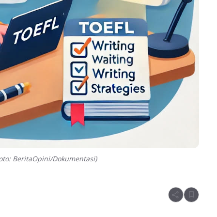
to: BeritaOpini/Dokumentasi)
share
bookmark