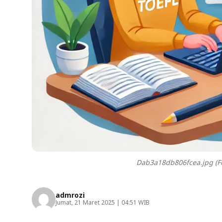
Dab3a18db806fcea.jpg (Fo
admrozi
Jumat, 21 Maret 2025 | 04:51 WIB