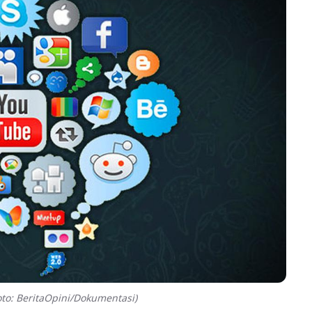
to: BeritaOpini/Dokumentasi)