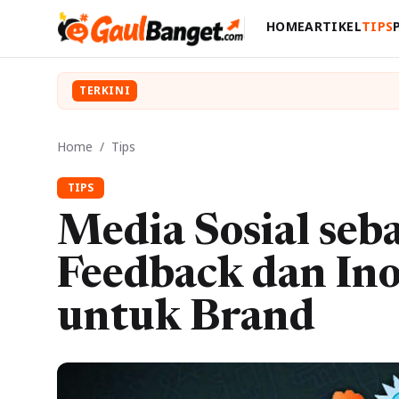
HOME
ARTIKEL
TIPS
TERKINI
Home
/
Tips
TIPS
Media Sosial seb
Feedback dan In
untuk Brand