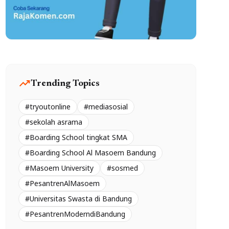
trending_up
Trending Topics
#tryoutonline
#mediasosial
#sekolah asrama
#Boarding School tingkat SMA
#Boarding School Al Masoem Bandung
#Masoem University
#sosmed
#PesantrenAlMasoem
#Universitas Swasta di Bandung
#PesantrenModerndiBandung