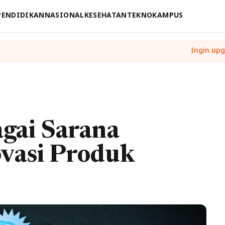
PENDIDIKAN
NASIONAL
KESEHATAN
TEKNO
KAMPUS
agai Sarana
ovasi Produk