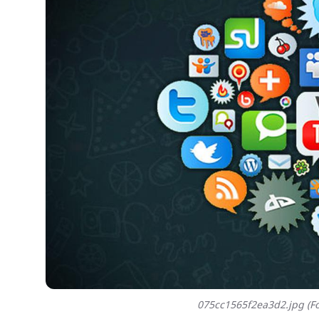
075cc1565f2ea3d2.jpg (Fo