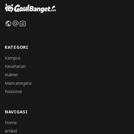
public
alternate_email
photo_camera
KATEGORI
Kampus
Kesehatan
Kuliner
Mancanegara
Nasional
NAVIGASI
Home
Artikel