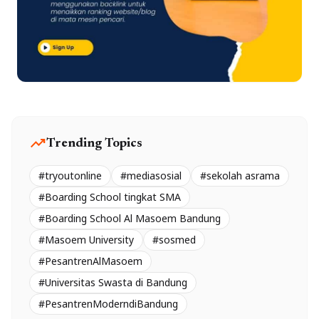
trending_up
Trending Topics
#tryoutonline
#mediasosial
#sekolah asrama
#Boarding School tingkat SMA
#Boarding School Al Masoem Bandung
#Masoem University
#sosmed
#PesantrenAlMasoem
#Universitas Swasta di Bandung
#PesantrenModerndiBandung