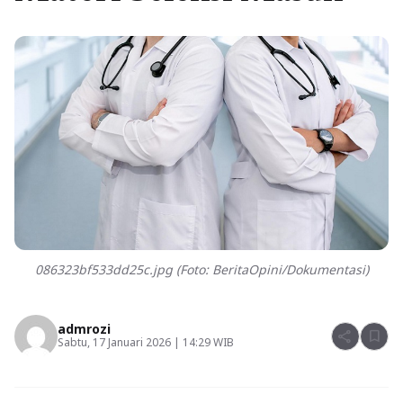
086323bf533dd25c.jpg (Foto: BeritaOpini/Dokumentasi)
admrozi
share
bookmark
Sabtu, 17 Januari 2026 | 14:29 WIB