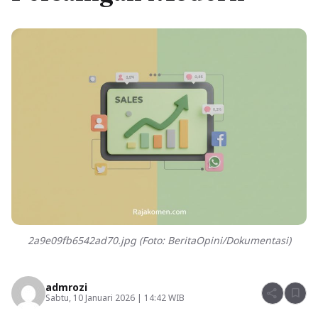
2a9e09fb6542ad70.jpg (Foto: BeritaOpini/Dokumentasi)
admrozi
share
bookmark
Sabtu, 10 Januari 2026 | 14:42 WIB