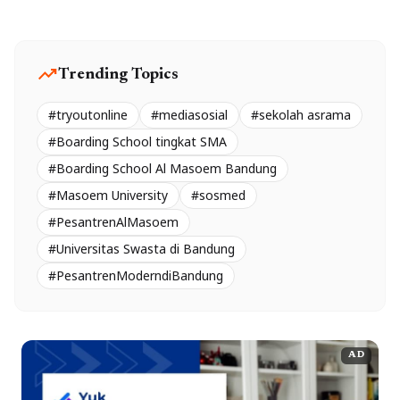
trending_up
Trending Topics
#tryoutonline
#mediasosial
#sekolah asrama
#Boarding School tingkat SMA
#Boarding School Al Masoem Bandung
#Masoem University
#sosmed
#PesantrenAlMasoem
#Universitas Swasta di Bandung
#PesantrenModerndiBandung
AD