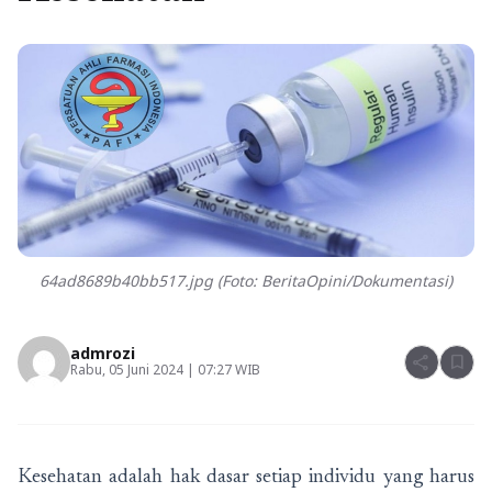
64ad8689b40bb517.jpg (Foto: BeritaOpini/Dokumentasi)
admrozi
share
bookmark
Rabu, 05 Juni 2024 | 07:27 WIB
Kesehatan adalah hak dasar setiap individu yang harus