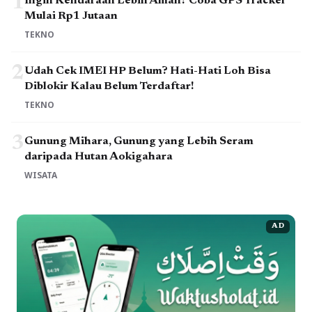
1
Ingin Kendaraan Lebih Aman? Coba GPS Tracker
Mulai Rp1 Jutaan
TEKNO
2
Udah Cek IMEI HP Belum? Hati-Hati Loh Bisa
Diblokir Kalau Belum Terdaftar!
TEKNO
3
Gunung Mihara, Gunung yang Lebih Seram
daripada Hutan Aokigahara
WISATA
AD