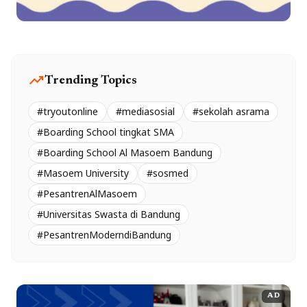
trending_up
Trending Topics
#tryoutonline
#mediasosial
#sekolah asrama
#Boarding School tingkat SMA
#Boarding School Al Masoem Bandung
#Masoem University
#sosmed
#PesantrenAlMasoem
#Universitas Swasta di Bandung
#PesantrenModerndiBandung
AD