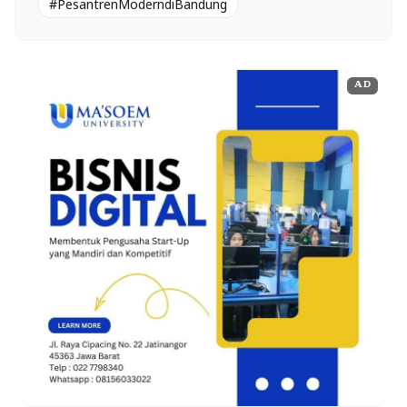
#PesantrenModerndiBandung
AD