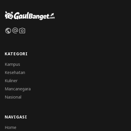
public
alternate_email
photo_camera
KATEGORI
Kampus
Kesehatan
Kuliner
Mancanegara
Nasional
NAVIGASI
Home