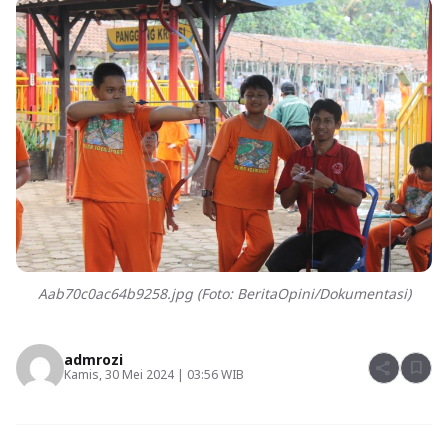
Aab70c0ac64b9258.jpg (Foto: BeritaOpini/Dokumentasi)
admrozi
share
bookmark
Kamis, 30 Mei 2024 | 03:56 WIB