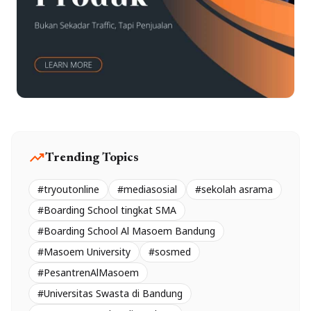
trending_up
Trending Topics
#tryoutonline
#mediasosial
#sekolah asrama
#Boarding School tingkat SMA
#Boarding School Al Masoem Bandung
#Masoem University
#sosmed
#PesantrenAlMasoem
#Universitas Swasta di Bandung