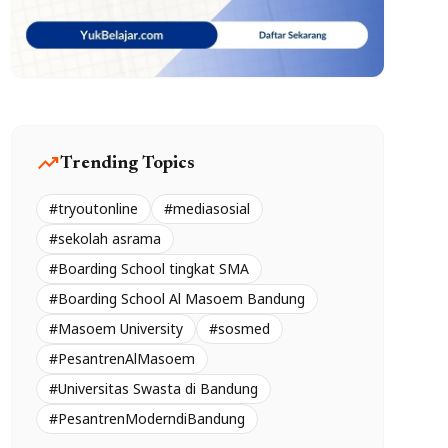
trending_up
Trending Topics
#tryoutonline
#mediasosial
#sekolah asrama
#Boarding School tingkat SMA
#Boarding School Al Masoem Bandung
#Masoem University
#sosmed
#PesantrenAlMasoem
#Universitas Swasta di Bandung
#PesantrenModerndiBandung