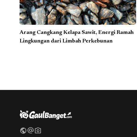
Arang Cangkang Kelapa Sawit, Energi Ramah
Lingkungan dari Limbah Perkebunan
public
alternate_email
photo_camera