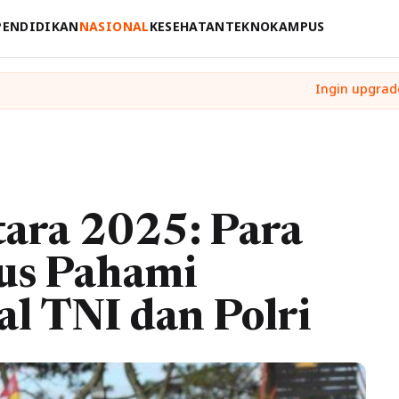
PENDIDIKAN
NASIONAL
KESEHATAN
TEKNO
KAMPUS
tara 2025: Para
us Pahami
l TNI dan Polri