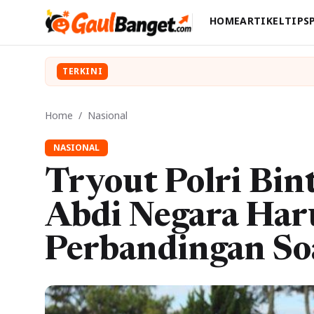
HOME
ARTIKEL
TIPS
TERKINI
Home
/
Nasional
NASIONAL
Tryout Polri Bin
Abdi Negara Har
Perbandingan Soa