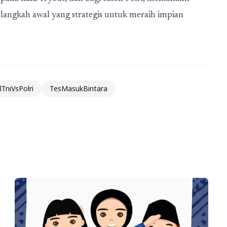
langkah awal yang strategis untuk meraih impian
lTniVsPolri
TesMasukBintara