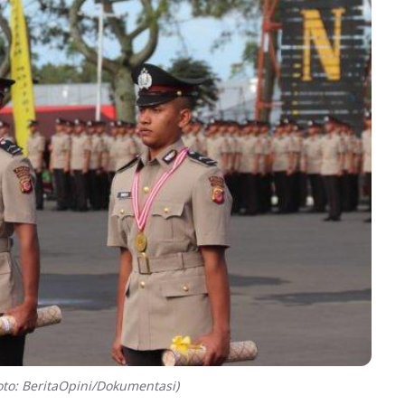
to: BeritaOpini/Dokumentasi)