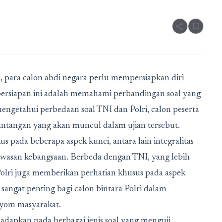
share
bookmark
5
, para calon abdi negara perlu mempersiapkan diri
persiapan ini adalah memahami perbandingan soal yang
mengetahui perbedaan soal TNI dan Polri, calon peserta
tantangan yang akan muncul dalam ujian tersebut.
pada beberapa aspek kunci, antara lain integralitas
san kebangsaan. Berbeda dengan TNI, yang lebih
Polri juga memberikan perhatian khusus pada aspek
sangat penting bagi calon bintara Polri dalam
ayom masyarakat.
hadapkan pada berbagai jenis soal yang menguji