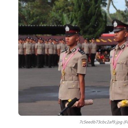
7c5eedb73cbc2af9.jpg (Fo