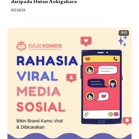
daripada Hutan Aokigahara
WISATA
AD