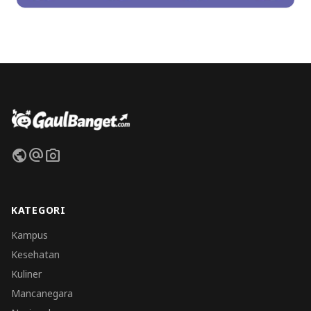
public
alternate_email
photo_camera
KATEGORI
Kampus
Kesehatan
Kuliner
Mancanegara