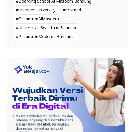
#Boarding School Al Masoem Bandung
#Masoem University
#sosmed
#PesantrenAlMasoem
#Universitas Swasta di Bandung
#PesantrenModerndiBandung
AD