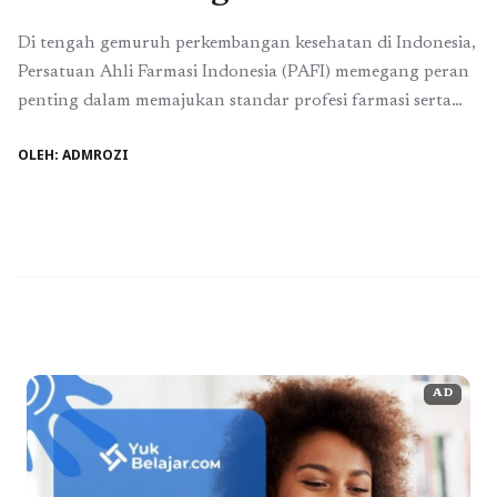
Di tengah gemuruh perkembangan kesehatan di Indonesia,
Persatuan Ahli Farmasi Indonesia (PAFI) memegang peran
penting dalam memajukan standar profesi farmasi serta
meningkatkan kualitas layanan kesehatan di seluruh
OLEH: ADMROZI
wilayah. Salah satu cabang yang berperan aktif dalam
upaya ini adalah PAFI Kota Baolan, yang secara khusus
berkontribusi dalam kemajuan kesehatan di Sulawesi
Tengah. Peran PAFI dalam Pengembangan ...
Baca
Selengkapnya
AD