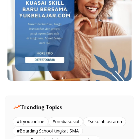
trending_up
Trending Topics
#tryoutonline
#mediasosial
#sekolah asrama
#Boarding School tingkat SMA