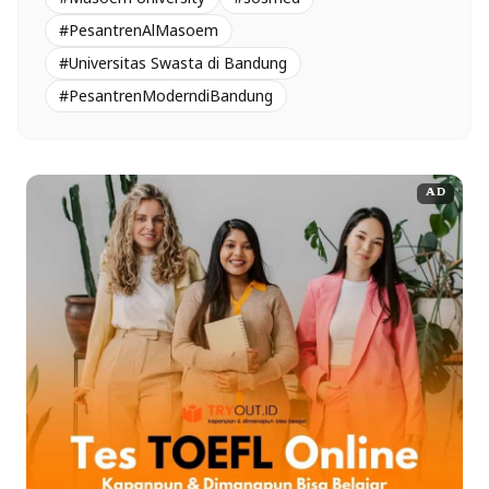
#PesantrenAlMasoem
#Universitas Swasta di Bandung
#PesantrenModerndiBandung
AD