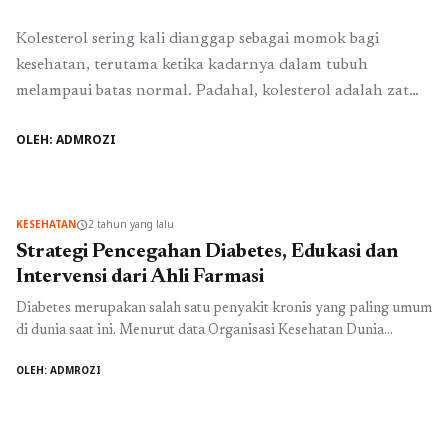
Kolesterol sering kali dianggap sebagai momok bagi
kesehatan, terutama ketika kadarnya dalam tubuh
melampaui batas normal. Padahal, kolesterol adalah zat
yang sebenarnya diperlukan oleh tubuh untuk
OLEH: ADMROZI
menjalankan beberapa fungsi vital, seperti membentuk sel-
sel baru, memproduksi hormon, dan membantu proses
pencernaan lemak. Namun, ketika kadar kolesterol jahat
(LDL) meningkat dan kolesterol baik (HDL) menurun,
KESEHATAN
2 tahun yang lalu
schedule
risiko penyakit ...
Baca Selengkapnya
Strategi Pencegahan Diabetes, Edukasi dan
Intervensi dari Ahli Farmasi
Diabetes merupakan salah satu penyakit kronis yang paling umum
di dunia saat ini. Menurut data Organisasi Kesehatan Dunia
(WHO), jumlah penderita diabetes terus meningkat setiap
OLEH: ADMROZI
tahunnya. Di Indonesia, kasus diabetes juga menunjukkan tren
yang mengkhawatirkan. Oleh karena itu, pencegahan menjadi
langkah kunci dalam mengatasi masalah ini. Dalam konteks ini,
peran ahli farmasi menjadi sangat penting. ...
Baca Selengkapnya