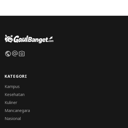
public
alternate_email
photo_camera
KATEGORI
Kampus
Kesehatan
Kuliner
Mancanegara
Nasional