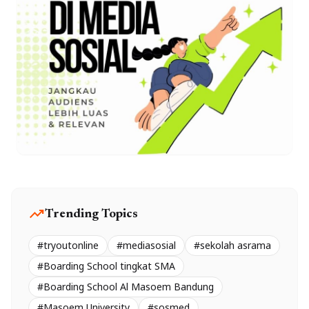
trending_up
Trending Topics
#tryoutonline
#mediasosial
#sekolah asrama
#Boarding School tingkat SMA
#Boarding School Al Masoem Bandung
#Masoem University
#sosmed