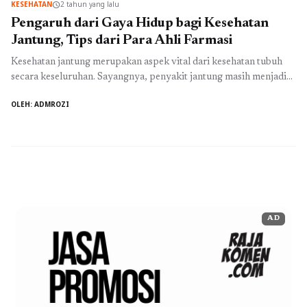
KESEHATAN
2 tahun yang lalu
schedule
Pengaruh dari Gaya Hidup bagi Kesehatan
Jantung, Tips dari Para Ahli Farmasi
Kesehatan jantung merupakan aspek vital dari kesehatan tubuh
secara keseluruhan. Sayangnya, penyakit jantung masih menjadi
salah satu penyebab utama kematian di dunia, termasuk di
OLEH: ADMROZI
Indonesia. Banyak faktor yang mempengaruhi kesehatan jantung,
salah satunya adalah gaya hidup. Para ahli farmasi memiliki
banyak tips dan saran untuk menjaga kesehatan jantung melalui
perubahan gaya hidup yang sederhana namun ...
Baca
Selengkapnya
AD