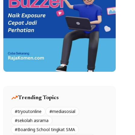
trending_up
Trending Topics
#tryoutonline
#mediasosial
#sekolah asrama
#Boarding School tingkat SMA