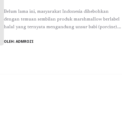
Belum lama ini, masyarakat Indonesia dihebohkan
dengan temuan sembilan produk marshmallow berlabel
halal yang ternyata mengandung unsur babi (porcine).
Kasus ini langsung menjadi sorotan, mengingat
OLEH: ADMROZI
pentingnya kepercayaan terhadap lembaga sertifikasi
halal dan sosok publik seperti Haikal Hassan yang
dikenal konsisten memperjuangkan isu keumatan.
Namun, penting bagi kita untuk melihat persoalan ini
dengan jernih dan menyeluruh. ...
Baca Selengkapnya