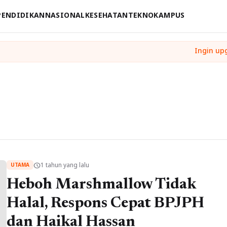
PENDIDIKAN
NASIONAL
KESEHATAN
TEKNO
KAMPUS
1 tahun yang lalu
schedule
UTAMA
Heboh Marshmallow Tidak
Halal, Respons Cepat BPJPH
dan Haikal Hassan