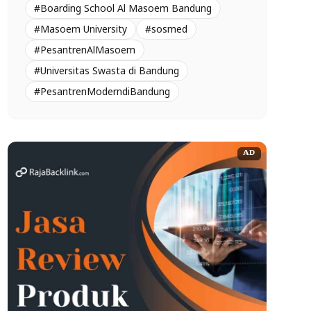
#Boarding School Al Masoem Bandung
#Masoem University
#sosmed
#PesantrenAlMasoem
#Universitas Swasta di Bandung
#PesantrenModerndiBandung
AD