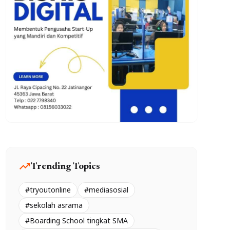
trending_up
Trending Topics
#tryoutonline
#mediasosial
#sekolah asrama
#Boarding School tingkat SMA