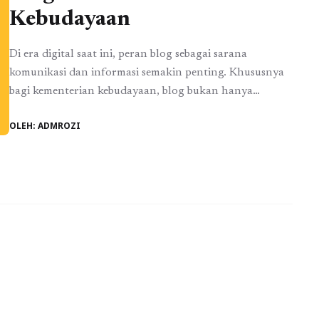
Kebudayaan
Di era digital saat ini, peran blog sebagai sarana
komunikasi dan informasi semakin penting. Khususnya
bagi kementerian kebudayaan, blog bukan hanya
sekadar platform untuk berbagi artikel, tetapi juga
OLEH: ADMROZI
berfungsi sebagai media untuk membangun komunitas
online yang solid. Mengingat pentingnya interaksi
antara pemerintah dan masyarakat, kementerian
kebudayaan harus dapat memanfaatkan blog sebagai
alat yang efektif dalam ...
Baca Selengkapnya