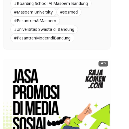
#Boarding School Al Masoem Bandung
#Masoem University
#sosmed
#PesantrenAlMasoem
#Universitas Swasta di Bandung
#PesantrenModerndiBandung
AD