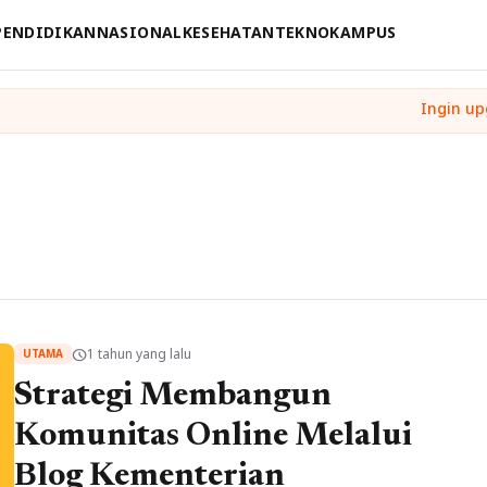
PENDIDIKAN
NASIONAL
KESEHATAN
TEKNO
KAMPUS
1 tahun yang lalu
schedule
UTAMA
Strategi Membangun
Komunitas Online Melalui
Blog Kementerian