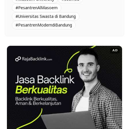
#PesantrenAlMasoem
#Universitas Swasta di Bandung
#PesantrenModerndiBandung
AD