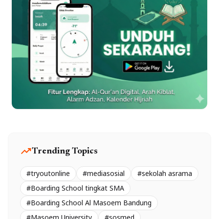
trending_up
Trending Topics
#tryoutonline
#mediasosial
#sekolah asrama
#Boarding School tingkat SMA
#Boarding School Al Masoem Bandung
#Masoem University
#sosmed