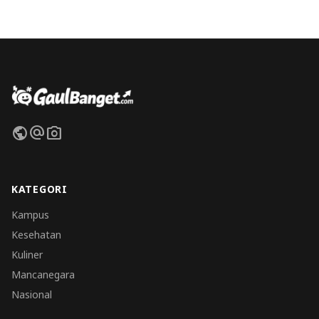
public
alternate_email
photo_camera
KATEGORI
Kampus
Kesehatan
Kuliner
Mancanegara
Nasional