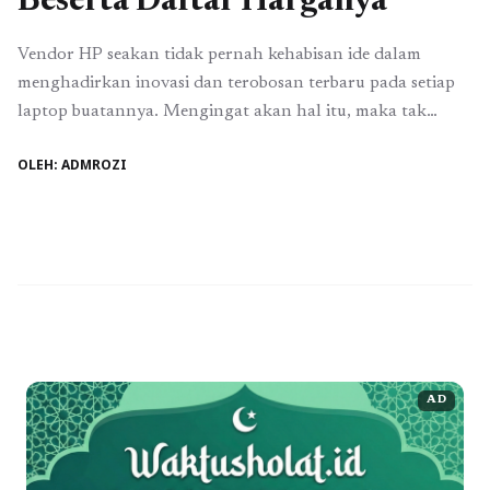
Beserta Daftar Harganya
Vendor HP seakan tidak pernah kehabisan ide dalam
menghadirkan inovasi dan terobosan terbaru pada setiap
laptop buatannya. Mengingat akan hal itu, maka tak
heran jika laptop pabrikan HP selalu mendapatkan respon
OLEH: ADMROZI
yang hangat dari para konsumennya. Nah, secara
kebetulan, pada kesempatan kali ini juga akan me-review
beberapa laptop HP terbaru dan daftar harganya. 1. HP ...
Baca Selengkapnya
AD