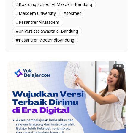
#Boarding School Al Masoem Bandung
#Masoem University
#sosmed
#PesantrenAlMasoem
#Universitas Swasta di Bandung
#PesantrenModerndiBandung
AD