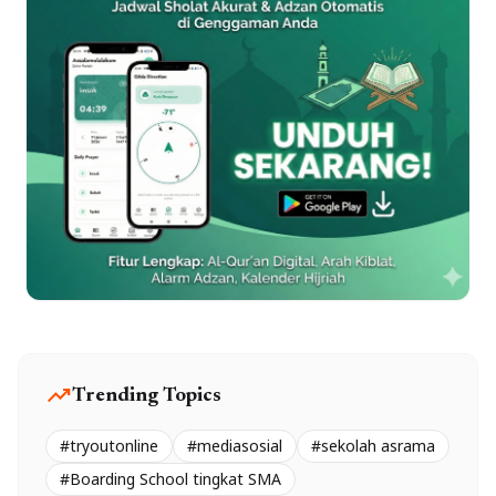
trending_up
Trending Topics
#tryoutonline
#mediasosial
#sekolah asrama
#Boarding School tingkat SMA