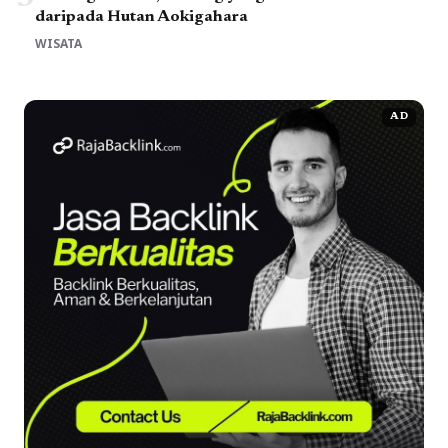
daripada Hutan Aokigahara
WISATA
AD