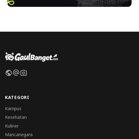
public
alternate_email
photo_camera
KATEGORI
Kampus
Kesehatan
Kuliner
Mancanegara