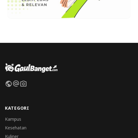
public
alternate_email
photo_camera
KATEGORI
Kampus
Kesehatan
Kuliner