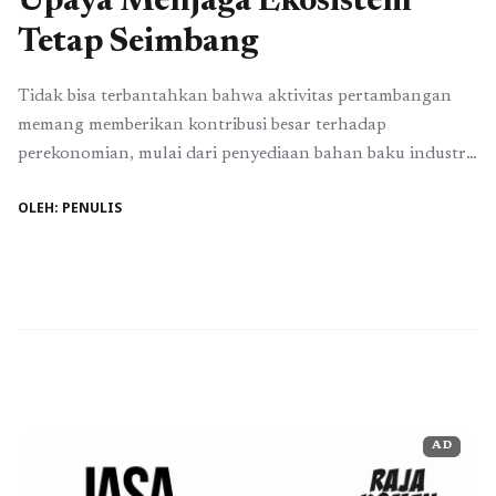
Upaya Menjaga Ekosistem
Tetap Seimbang
Tidak bisa terbantahkan bahwa aktivitas pertambangan
memang memberikan kontribusi besar terhadap
perekonomian, mulai dari penyediaan bahan baku industri
hingga membuka lapangan pekerjaan bagi masyarakat
OLEH: PENULIS
sekitar. Namun dibalik manfaat ekonomi tersebut, kegiatan
tambang juga memiliki dampak terhadap lingkungan jika
tidak dikelola dengan baik. Karena itulah, proses
pemulihan lahan pasca tambang menjadi hal yang sangat
penting agar ...
Baca Selengkapnya
AD