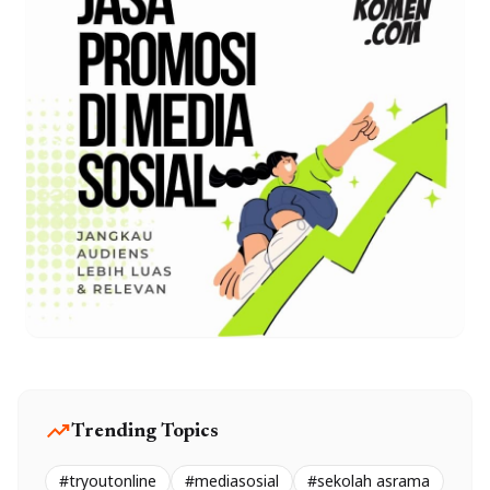
trending_up
Trending Topics
#tryoutonline
#mediasosial
#sekolah asrama