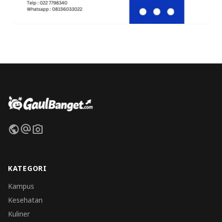
public
alternate_email
photo_camera
KATEGORI
Kampus
Kesehatan
Kuliner