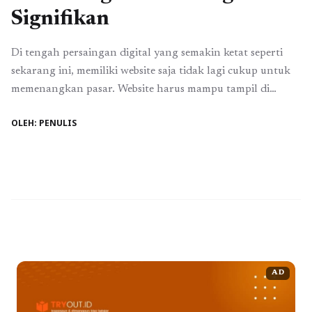
Signifikan
Di tengah persaingan digital yang semakin ketat seperti
sekarang ini, memiliki website saja tidak lagi cukup untuk
memenangkan pasar. Website harus mampu tampil di
halaman pertama mesin pencari agar lebih mudah
OLEH: PENULIS
ditemukan oleh calon pelanggan. Inilah mengapa strategi
optimasi mesin pencari atau Search Engine Optimization
(SEO) menjadi salah satu investasi digital yang banyak
dipilih oleh ...
Baca Selengkapnya
AD