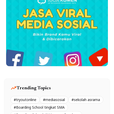
trending_up
Trending Topics
#tryoutonline
#mediasosial
#sekolah asrama
#Boarding School tingkat SMA