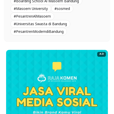
#Boarding School Al Masoem Bandung
#Masoem University
#sosmed
#PesantrenAlMasoem
#Universitas Swasta di Bandung
#PesantrenModerndiBandung
AD