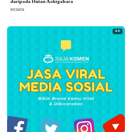
daripada Hutan Aokigahara
WISATA
AD