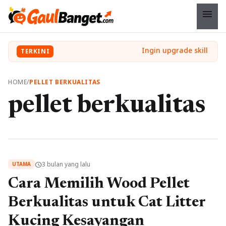
menu
TERKINI
HOME
/
PELLET BERKUALITAS
pellet berkualitas
3 bulan yang lalu
schedule
UTAMA
Cara Memilih Wood Pellet
Berkualitas untuk Cat Litter
Kucing Kesayangan