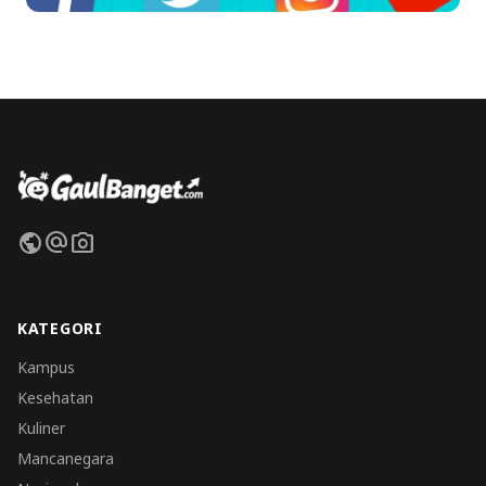
public
alternate_email
photo_camera
KATEGORI
Kampus
Kesehatan
Kuliner
Mancanegara