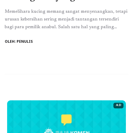
Memelihara kucing memang sangat menyenangkan, tetapi
urusan kebersihan sering menjadi tantangan tersendiri
bagi para pemilik anabul. Salah satu hal yang paling
penting adalah memilih cat litter yang nyaman untuk
OLEH: PENULIS
kucing sekaligus praktis untuk pemiliknya. Belakangan ini,
banyak pecinta kucing mulai beralih menggunakan wood
pellet karena dianggap lebih ramah lingkungan, minim
debu, dan mampu mengurangi bau ...
Baca Selengkapnya
AD