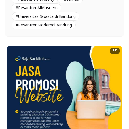
#PesantrenAlMasoem
#Universitas Swasta di Bandung
#PesantrenModerndiBandung
AD