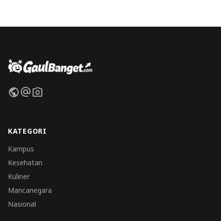
public
alternate_email
photo_camera
KATEGORI
Kampus
Kesehatan
Kuliner
Mancanegara
Nasional