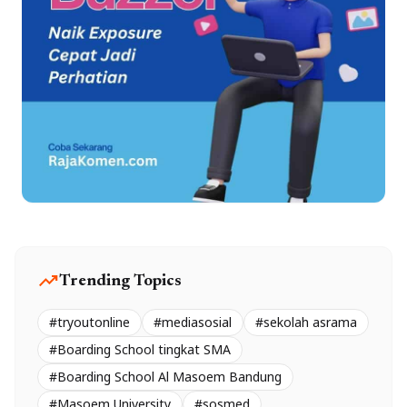
trending_up
Trending Topics
#tryoutonline
#mediasosial
#sekolah asrama
#Boarding School tingkat SMA
#Boarding School Al Masoem Bandung
#Masoem University
#sosmed